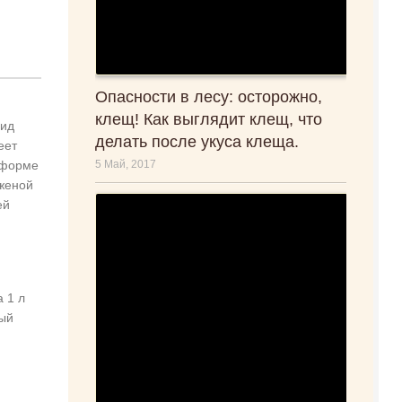
Опасности в лесу: осторожно,
клещ! Как выглядит клещ, что
вид
делать после укуса клеща.
еет
 форме
5 Май, 2017
 женой
ей
 1 л
ный