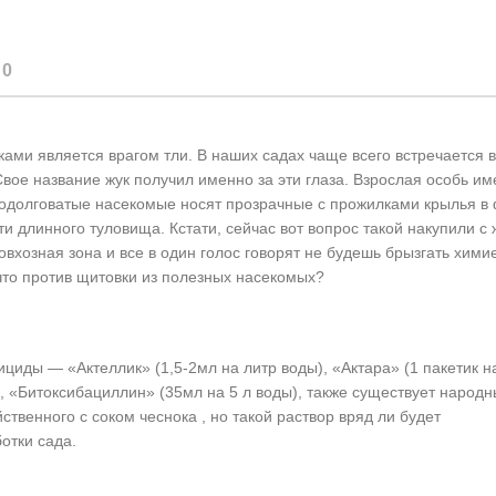
0
ками является врагом тли. В наших садах чаще всего встречается 
Свое название жук получил именно за эти глаза. Взрослая особь им
родолговатые насекомые носят прозрачные с прожилками крылья в
ти длинного туловища. Кстати, сейчас вот вопрос такой накупили с
овхозная зона и все в один голос говорят не будешь брызгать хими
 что против щитовки из полезных насекомых?
циды — «Актеллик» (1,5-2мл на литр воды), «Актара» (1 пакетик на
 «Битоксибациллин» (35мл на 5 л воды), также существует народ
твенного с соком чеснока , но такой раствор вряд ли будет
отки сада.