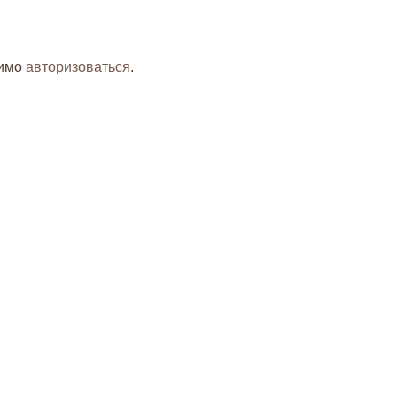
димо
авторизоваться
.