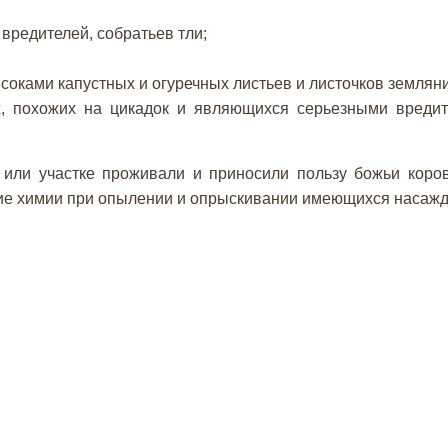
вредителей, собратьев тли;
соками капустных и огуречных листьев и листочков земляни
х, похожих на цикадок и являющихся серьезными вреди
 или участке проживали и приносили пользу божьи коров
ие химии при опылении и опрыскивании имеющихся насажд