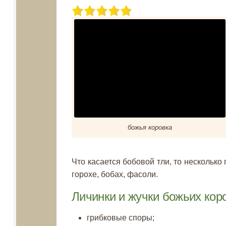
божья коровка
Что касается бобовой тли, то несколько
горохе, бобах, фасоли.
Личинки и жучки божьих кор
грибковые споры;