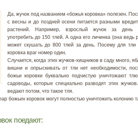
Да, жучок под названием «божья коровка» полезен. Пос
с весны и до поздней осени питается разными вреди
растений. Например, взрослый жучок за день 
употребить до 150 тлей. А одна его личинка (она ведь р
может скушать до 800 тлей за день. Посему для тли
коровка враг номер один.
Случается, когда этих жучков-хищников в саду много, яб
вишни и опрыскивать от тли нет необходимости, пос
божьи коровки буквально подчистую уничтожают тлю
садоводы, которые специально разводят этих жучков
ведают потом, что такое тля.
 пар божьих коровок могут полностью уничтожить колонию т
овок поедают: