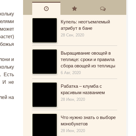
кольку
телями
Купель: неотъемлемый
атрибут в бане
может
28 Сен, 2020
астет)
 божья
Выращивание овощей в
лони и
теплице: сроки и правила
сбора овощей из теплицы
кольку
6 Авг, 2020
. Есть
. И не
Рабатка – клумба с
красивым названием
лей на
28 Июн, 2020
Что нужно знать о выборе
монобукетов
28 Июн, 2020