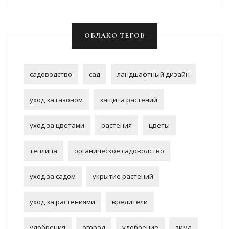
ОБЛАКО ТЕГОВ
садоводство
сад
ландшафтный дизайн
уход за газоном
защита растений
уход за цветами
растения
цветы
теплица
органическое садоводство
уход за садом
укрытие растений
уход за растениями
вредители
удобрения
огород
удобрение
зима