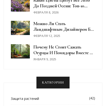
Какие Цветы Цветут Все Лето
До Поздней Осени: Топ-10
Неприхотливых Сортов Для
ФЕВРАЛЯ 8, 2026
Сада
Можно Ли Стать
Ландшафтным Дизайнером Без
Образования?
ФЕВРАЛЯ 12, 2025
Почему Не Стоит Сажать
Огурцы И Помидоры Вместе В
Теплице
ЯНВАРЯ 9, 2025
КАТЕГОРИИ
(42)
Защита растений