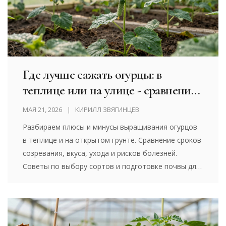
Где лучше сажать огурцы: в
теплице или на улице - сравнение,
плюсы и минусы для урожая
МАЯ 21, 2026
КИРИЛЛ ЗВЯГИНЦЕВ
Разбираем плюсы и минусы выращивания огурцов
в теплице и на открытом грунте. Сравнение сроков
созревания, вкуса, ухода и рисков болезней.
Советы по выбору сортов и подготовке почвы для
богатого урожая.