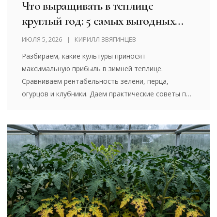
Что выращивать в теплице
круглый год: 5 самых выгодных
культур для бизнеса и себя
ИЮЛЯ 5, 2026
КИРИЛЛ ЗВЯГИНЦЕВ
Разбираем, какие культуры приносят
максимальную прибыль в зимней теплице.
Сравниваем рентабельность зелени, перца,
огурцов и клубники. Даем практические советы по
освещению и уходу.