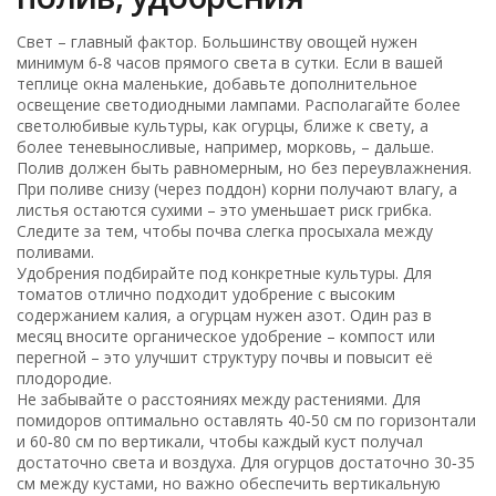
Свет – главный фактор. Большинству овощей нужен
минимум 6‑8 часов прямого света в сутки. Если в вашей
теплице окна маленькие, добавьте дополнительное
освещение светодиодными лампами. Располагайте более
светолюбивые культуры, как огурцы, ближе к свету, а
более теневыносливые, например, морковь, – дальше.
Полив должен быть равномерным, но без переувлажнения.
При поливе снизу (через поддон) корни получают влагу, а
листья остаются сухими – это уменьшает риск грибка.
Следите за тем, чтобы почва слегка просыхала между
поливами.
Удобрения подбирайте под конкретные культуры. Для
томатов отлично подходит удобрение с высоким
содержанием калия, а огурцам нужен азот. Один раз в
месяц вносите органическое удобрение – компост или
перегной – это улучшит структуру почвы и повысит её
плодородие.
Не забывайте о расстояниях между растениями. Для
помидоров оптимально оставлять 40‑50 см по горизонтали
и 60‑80 см по вертикали, чтобы каждый куст получал
достаточно света и воздуха. Для огурцов достаточно 30‑35
см между кустами, но важно обеспечить вертикальную