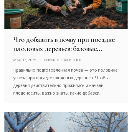
Что добавить в почву при посадке
плодовых деревьев: базовые
советы для весенней посадки
МАЯ 12, 2025
КИРИЛЛ ЗВЯГИНЦЕВ
Правильно подготовленная почва — это половина
успеха при посадке плодовых деревьев. Чтобы
деревья действительно прижились и начали
плодоносить, важно знать, какие добавки
улучшают структуру земли и дают стартовое
питание корням. В статье расскажу, на что стоит
обратить внимание весной, какие удобрения
реально работают, и какие вещества стоит
избегать. Будут советы для разных типов почв и