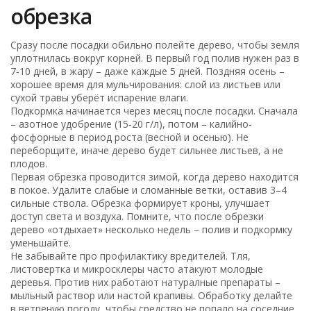
обрезка
Сразу после посадки обильно полейте дерево, чтобы земля
уплотнилась вокруг корней. В первый год полив нужен раз в
7‑10 дней, в жару – даже каждые 5 дней. Поздняя осень –
хорошее время для мульчирования: слой из листьев или
сухой травы уберёт испарение влаги.
Подкормка начинается через месяц после посадки. Сначала
– азотное удобрение (15‑20 г/л), потом – калийно-
фосфорные в период роста (весной и осенью). Не
переборщите, иначе дерево будет сильнее листьев, а не
плодов.
Первая обрезка проводится зимой, когда дерево находится
в покое. Удалите слабые и сломанные ветки, оставив 3–4
сильные ствола. Обрезка формирует кроны, улучшает
доступ света и воздуха. Помните, что после обрезки
дерево «отдыхает» несколько недель – полив и подкормку
уменьшайте.
Не забывайте про профилактику вредителей. Тля,
листовертка и микросклеры часто атакуют молодые
деревья. Против них работают натуралные препараты –
мыльный раствор или настой крапивы. Обработку делайте
в ветреную погоду, чтобы средство не попало на соседние