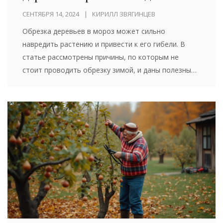
садоводов
СЕНТЯБРЯ 14, 2024
КИРИЛЛ ЗВЯГИНЦЕВ
Обрезка деревьев в мороз может сильно
навредить растению и привести к его гибели. В
статье рассмотрены причины, по которым не
стоит проводить обрезку зимой, и даны полезные
советы для правильного ухода за плодовыми
деревьями в холодное время года.