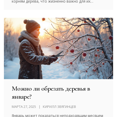
корням дерева, что жизненно важно для их
здоровья во время холодных месяцев. Также
рыхление помогает в предотвращении
обледенения и улучшает дренаж почвы. В статье
приводятся советы и рекомендации по
правильному рыхлению земли в вашем саду, чтобы
ваши деревья пережили зиму без проблем.
Можно ли обрезать деревья в
январе?
МАРТА 27, 2025
КИРИЛЛ ЗВЯГИНЦЕВ
Январь может показаться неподходящим месяцем