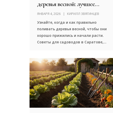
деревья весной: лучшее
время и как не навредить
ЯНВАРЯ 4, 2026
КИРИЛЛ ЗВЯГИНЦЕВ
Узнайте, когда и как правильно
поливать деревья весной, чтобы они
хорошо прижились и начали расти.
Советы для садоводов в Саратове,
основанные на опыте и реальных
условиях региона.