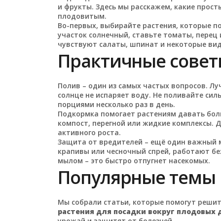
и фрукты. Здесь мы расскажем, какие прос
плодовитым.
Во-первых, выбирайте растения, которые п
участок солнечный, ставьте томаты, перец 
чувствуют салаты, шпинат и некоторые вид
Практичные совет
Полив – один из самых частых вопросов. Лу
солнце не испаряет воду. Не поливайте си
порциями несколько раз в день.
Подкормка помогает растениям давать бол
компост, перегной или жидкие комплексы. Д
активного роста.
Защита от вредителей – ещё один важный м
крапивы или чесночный спрей, работают без
мылом – это быстро отпугнет насекомых.
Популярные темы 
Мы собрали статьи, которые помогут решит
растения для посадки вокруг плодовых 
урожай и защитят от болезней.