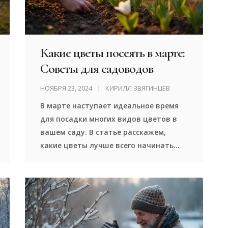
представлены полезные советы и
интересные факты, которые помогут
начинающим садоводам.
Какие цветы посеять в марте:
Советы для садоводов
НОЯБРЯ 23, 2024
КИРИЛЛ ЗВЯГИНЦЕВ
В марте наступает идеальное время
для посадки многих видов цветов в
вашем саду. В статье расскажем,
какие цветы лучше всего начинать
сеять в первый весенний месяц, чтобы
ваш сад заиграл новыми красками как
можно раньше. Также узнаете об
особенностях ухода за растениями
после посадки и необходимых
условиях для быстрого роста.