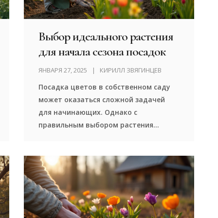
Выбор идеального растения
для начала сезона посадок
ЯНВАРЯ 27, 2025
КИРИЛЛ ЗВЯГИНЦЕВ
Посадка цветов в собственном саду
может оказаться сложной задачей
для начинающих. Однако с
правильным выбором растения
процесс станет намного проще и
приятнее. Эта статья расскажет,
какие растения лучше всего выбрать
для посадки весной, почему именно
эти виды, и какие условия
необходимы для их успешного
выращивания. Также будут