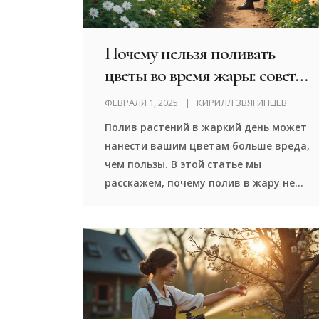
Почему нельзя поливать
цветы во время жары: советы
и хитрости
ФЕВРАЛЯ 1, 2025
КИРИЛЛ ЗВЯГИНЦЕВ
Полив растений в жаркий день может
нанести вашим цветам больше вреда,
чем пользы. В этой статье мы
расскажем, почему полив в жару не
рекомендуется и как ухаживать за
цветами в теплый период. Вы узнаете
о том, какие ошибки чаще всего
совершаются садоводами, и получите
советы, как сохранить ваш сад в
отличном состоянии. Подготовьтесь к
сезону правильно и защитите свою