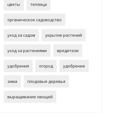
цветы
теплица
органическое садоводство
уход за садом
укрытие растений
уход за растениями
вредители
удобрения
огород
удобрение
зима
плодовые деревья
выращивание овощей