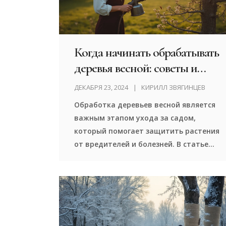
коллекцию от перегрева.
Когда начинать обрабатывать
деревья весной: советы и
рекомендации
ДЕКАБРЯ 23, 2024
КИРИЛЛ ЗВЯГИНЦЕВ
Обработка деревьев весной является
важным этапом ухода за садом,
который помогает защитить растения
от вредителей и болезней. В статье
рассматриваются основные
временные рамки для первой
обработки, методы и средства
защиты деревьев. Также приведены
советы по органическим способам
борьбы с вредителями, чтобы