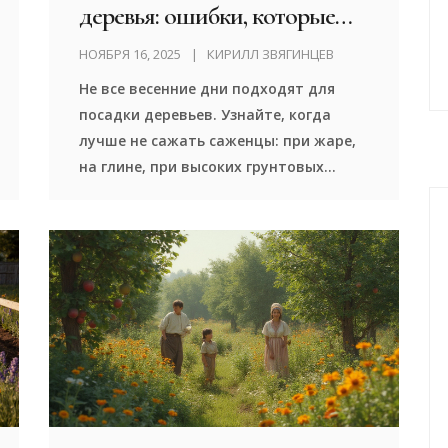
деревья: ошибки, которые
убивают саженцы
НОЯБРЯ 16, 2025
КИРИЛЛ ЗВЯГИНЦЕВ
Не все весенние дни подходят для
посадки деревьев. Узнайте, когда
лучше не сажать саженцы: при жаре,
на глине, при высоких грунтовых
водах и в другие критичные моменты,
чтобы не потерять дерево.