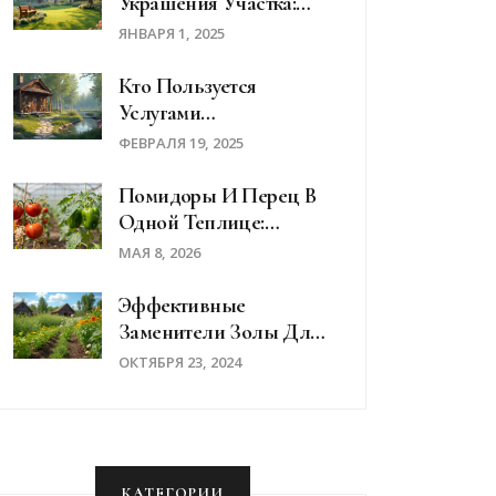
Украшения Участка:
Выбираем Фруктовые
ЯНВАРЯ 1, 2025
Деревья
Кто Пользуется
Услугами
Ландшафтного
ФЕВРАЛЯ 19, 2025
Дизайна?
Помидоры И Перец В
Одной Теплице:
Совместимость, Риски
МАЯ 8, 2026
И Правила Посадки
Эффективные
Заменители Золы Для
Удобрения Садовых
ОКТЯБРЯ 23, 2024
Культур
КАТЕГОРИИ