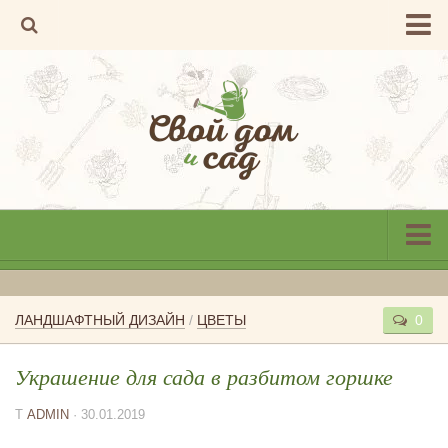
Каталог компаний
Добавление в каталог
О проекте
Написать нам
Главная
Огород
ЛАНДШАФТНЫЙ ДИЗАЙН
/
ЦВЕТЫ
0
Сад
Украшение для сада в разбитом горшке
Цветы
Т
ADMIN
· 30.01.2019
Ландшафтный дизайн