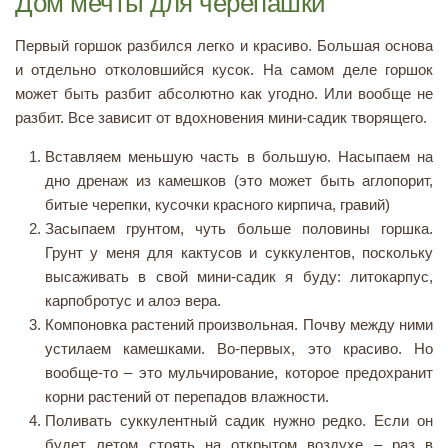
Дом мечты для черепашки
Первый горшок разбился легко и красиво. Большая основа
и отдельно отколовшийся кусок. На самом деле горшок
может быть разбит абсолютно как угодно. Или вообще не
разбит. Все зависит от вдохновения мини-садик творящего.
Вставляем меньшую часть в большую. Насыпаем на
дно дренаж из камешков (это может быть аглопорит,
битые черепки, кусочки красного кирпича, гравий)
Засыпаем грунтом, чуть больше половины горшка.
Грунт у меня для кактусов и суккулентов, поскольку
высаживать в свой мини-садик я буду: литокарпус,
карпобротус и алоэ вера.
Компоновка растений произвольная. Почву между ними
устилаем камешками. Во-первых, это красиво. Но
вообще-то – это мульчирование, которое предохранит
корни растений от перепадов влажности.
Поливать суккулентный садик нужно редко. Если он
будет летом стоять на открытом воздухе – раз в