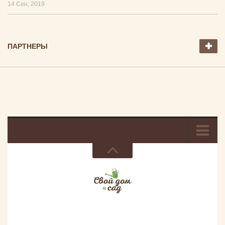
14 Сен, 2019
ПАРТНЕРЫ
О проекте
Размещение рекламы
Дом и сад — авторские права
© Свой дом и сад - портал для дачников и любителей
загородного хозяйства. Использование выдержек с