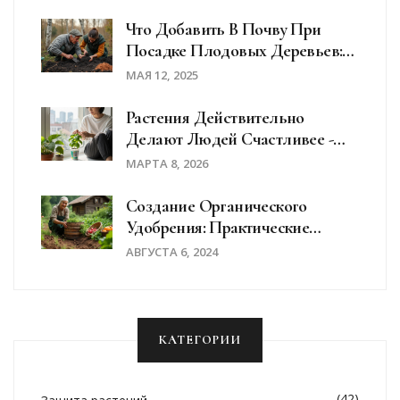
Что Добавить В Почву При
Посадке Плодовых Деревьев:
Базовые Советы Для Весенней
МАЯ 12, 2025
Посадки
Растения Действительно
Делают Людей Счастливее -
Научные Факты И Как Это
МАРТА 8, 2026
Работает В Вашем Саду
Создание Органического
Удобрения: Практические
Советы И Рекомендации
АВГУСТА 6, 2024
КАТЕГОРИИ
(42)