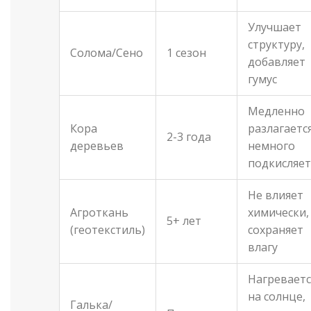
Улучшает
структуру,
Солома/Сено
1 сезон
добавляет
гумус
Медленно
Кора
разлагается
2-3 года
деревьев
немного
подкисляет
Не влияет
Агроткань
химически,
5+ лет
(геотекстиль)
сохраняет
влагу
Нагреваетс
на солнце,
Галька/