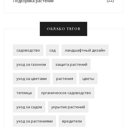
(22)
Подкормка растений
ОБЛАКО ТЕГОВ
садоводство
сад
ландшафтный дизайн
уход за газоном
защита растений
уход за цветами
растения
цветы
теплица
органическое садоводство
уход за садом
укрытие растений
уход за растениями
вредители