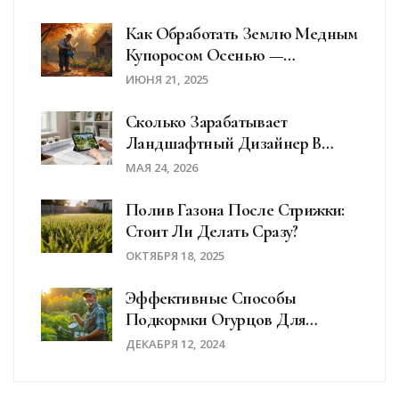
Тенистых Участков
Как Обработать Землю Медным
Купоросом Осенью —
Практические Советы
ИЮНЯ 21, 2025
Сколько Зарабатывает
Ландшафтный Дизайнер В
России В 2026 Году: Реальные
МАЯ 24, 2026
Цифры
Полив Газона После Стрижки:
Стоит Ли Делать Сразу?
ОКТЯБРЯ 18, 2025
Эффективные Способы
Подкормки Огурцов Для
Обильного Урожая
ДЕКАБРЯ 12, 2024