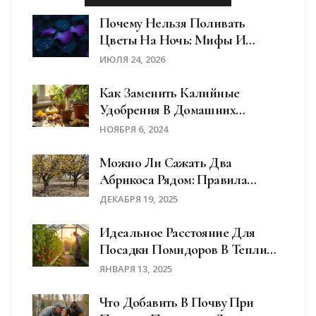
Почему Нельзя Поливать
Цветы На Ночь: Мифы И
Реальность
ИЮЛЯ 24, 2026
Как Заменить Калийные
Удобрения В Домашних
Условиях Для Сада
НОЯБРЯ 6, 2024
Можно Ли Сажать Два
Абрикоса Рядом: Правила
Размещения И Последствия
ДЕКАБРЯ 19, 2025
Идеальное Расстояние Для
Посадки Помидоров В Теплице:
Советы И Секреты
ЯНВАРЯ 13, 2025
Что Добавить В Почву При