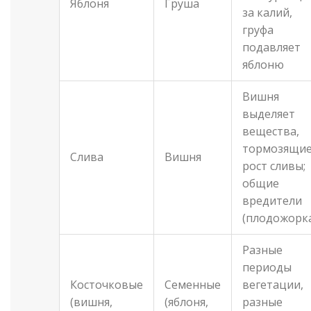
Яблоня
Груша
за калий,
груфа
подавляет
яблоню
Вишня
выделяет
вещества,
тормозящи
Слива
Вишня
рост сливы;
общие
вредители
(плодожорк
Разные
периоды
Косточковые
Семенные
вегетации,
(вишня,
(яблоня,
разные