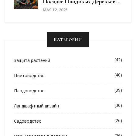
Посадке Плодовых Деревьев:
Базовые Советы Для Весенней
МАЯ 12, 2025
Посадки
КАТЕГОРИИ
(42)
Защита растений
(40)
Цветоводство
(39)
Плодоводство
(30)
Ландшафтный дизайн
(26)
Садоводство
(26)