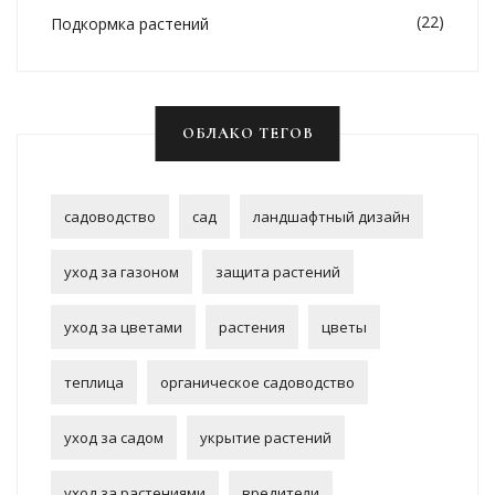
(22)
Подкормка растений
ОБЛАКО ТЕГОВ
садоводство
сад
ландшафтный дизайн
уход за газоном
защита растений
уход за цветами
растения
цветы
теплица
органическое садоводство
уход за садом
укрытие растений
уход за растениями
вредители