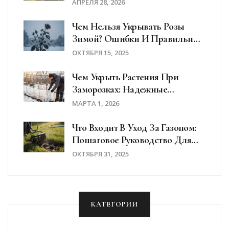
Культуры Для Вашего Огорода
АПРЕЛЯ 28, 2026
Чем Нельзя Укрывать Розы
Зимой? Ошибки И Правильные
Решения
ОКТЯБРЯ 15, 2025
Чем Укрыть Растения При
Заморозках: Надежные
Способы И Материалы
МАРТА 1, 2026
Что Входит В Уход За Газоном:
Пошаговое Руководство Для
Идеального Покрытия
ОКТЯБРЯ 31, 2025
КАТЕГОРИИ