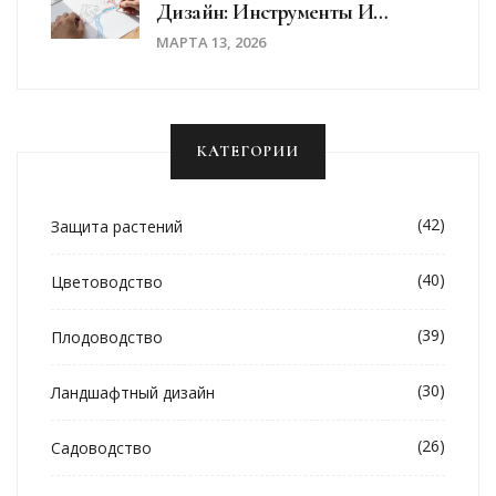
Дизайн: Инструменты И
Методы, Которые
МАРТА 13, 2026
Действительно Работают
КАТЕГОРИИ
(42)
Защита растений
(40)
Цветоводство
(39)
Плодоводство
(30)
Ландшафтный дизайн
(26)
Садоводство