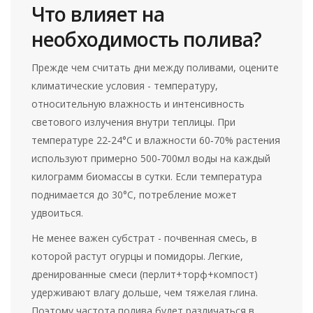
Что влияет на
необходимость полива?
Прежде чем считать дни между поливами, оцените
климатические условия
-
температуру,
относительную влажность и интенсивность
светового излучения
внутри теплицы. При
температуре 22‑24°C и влажности 60‑70% растения
используют примерно 500‑700мл воды на каждый
килограмм биомассы в сутки. Если температура
поднимается до 30°C, потребление может
удвоиться.
Не менее важен
субстрат
-
почвенная смесь, в
которой растут огурцы и помидоры
. Легкие,
дренированные смеси (перлит+торф+компост)
удерживают влагу дольше, чем тяжелая глина.
Поэтому частота полива будет различаться в