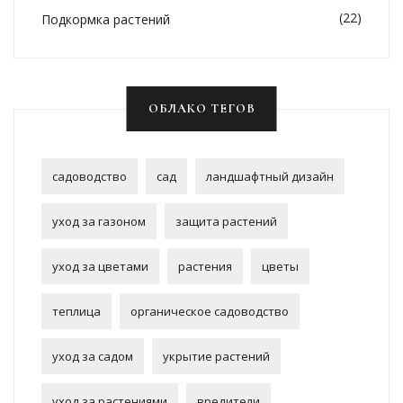
(22)
Подкормка растений
ОБЛАКО ТЕГОВ
садоводство
сад
ландшафтный дизайн
уход за газоном
защита растений
уход за цветами
растения
цветы
теплица
органическое садоводство
уход за садом
укрытие растений
уход за растениями
вредители