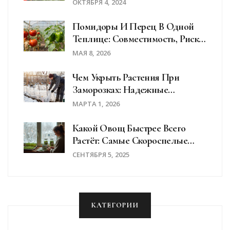
Цветов
ОКТЯБРЯ 4, 2024
Помидоры И Перец В Одной
Теплице: Совместимость, Риски
И Правила Посадки
МАЯ 8, 2026
Чем Укрыть Растения При
Заморозках: Надежные
Способы И Материалы
МАРТА 1, 2026
Какой Овощ Быстрее Всего
Растёт: Самые Скороспелые
Культуры И Сроки
СЕНТЯБРЯ 5, 2025
КАТЕГОРИИ