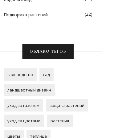
(22)
Подкормка растений
ОБЛАКО ТЕГОВ
садоводство
сад
ландшафтный дизайн
уход за газоном
защита растений
уход за цветами
растения
цветы
теплица