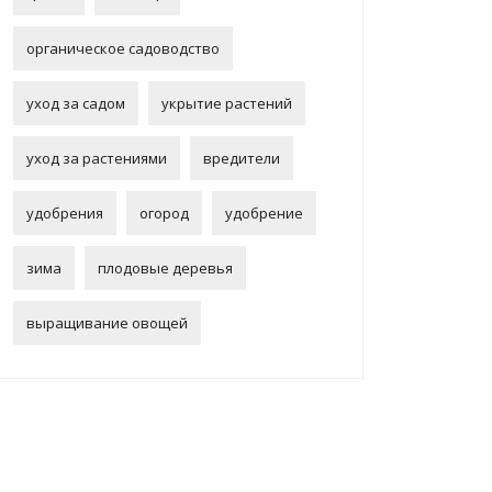
органическое садоводство
уход за садом
укрытие растений
уход за растениями
вредители
удобрения
огород
удобрение
зима
плодовые деревья
выращивание овощей