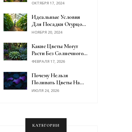
Советы По Выбору И
ОКТЯБРЯ 17, 2024
Уходу
Идеальные Условия
Для Посадки Огурцов:
Солнце Или Тень?
НОЯБРЯ 20, 2024
Какие Цветы Могут
Расти Без Солнечного
Света:
ФЕВРАЛЯ 17, 2026
Теневыносливые
Растения Для Тенистых
Почему Нельзя
Участков
Поливать Цветы На
Ночь: Мифы И
ИЮЛЯ 24, 2026
Реальность
КАТЕГОРИИ