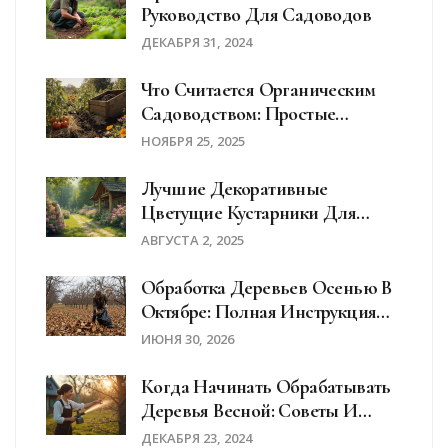
Руководство Для Садоводов
ДЕКАБРЯ 31, 2024
Что Считается Органическим
Садоводством: Простые
Правила Без Химии
НОЯБРЯ 25, 2025
Лучшие Декоративные
Цветущие Кустарники Для
Сада: Подбор, Уход, Секреты
АВГУСТА 2, 2025
Выбора
Обработка Деревьев Осенью В
Октябре: Полная Инструкция
По Защите От Болезней И
ИЮНЯ 30, 2026
Вредителей
Когда Начинать Обрабатывать
Деревья Весной: Советы И
Рекомендации
ДЕКАБРЯ 23, 2024