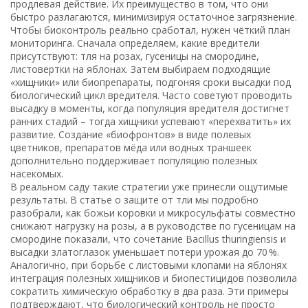
продлевая действие. Их преимущество в том, что они
быстро разлагаются, минимизируя остаточное загрязнение.
Чтобы биоконтроль реально сработал, нужен чёткий план
мониторинга. Сначала определяем, какие вредители
присутствуют: тля на розах, гусеницы на смородине,
листовертки на яблонах. Затем выбираем подходящие
«хищники» или биопрепараты, подгоняя сроки высадки под
биологический цикл вредителя. Часто советуют проводить
высадку в моменты, когда популяция вредителя достигнет
ранних стадий – тогда хищники успевают «перехватить» их
развитие. Создание «биофронтов» в виде полевых
цветников, препаратов мёда или водных траншеек
дополнительно поддерживает популяцию полезных
насекомых.
В реальном саду такие стратегии уже принесли ощутимые
результаты. В статье о защите от тли мы подробно
разобрали, как божьи коровки и микросульфаты совместно
снижают нагрузку на розы, а в руководстве по гусеницам на
смородине показали, что сочетание Bacillus thuringiensis и
высадки златоглазок уменьшает потери урожая до 70 %.
Аналогично, при борьбе с листовыми клопами на яблонях
интеграция полезных хищников и биопестицидов позволила
сократить химическую обработку в два раза. Эти примеры
подтверждают, что биологический контроль не просто