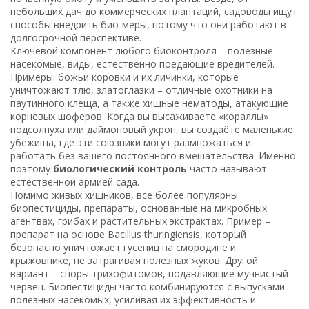
небольших дач до коммерческих плантаций, садоводы ищут
способы внедрить био‑меры, потому что они работают в
долгосрочной перспективе.
Ключевой компонент любого биоконтроля –
полезные
насекомые
,
виды, естественно поедающие вредителей
.
Примеры: божьи коровки и их личинки, которые
уничтожают тлю, златоглазки – отличные охотники на
паутинного клеща, а также хищные нематоды, атакующие
корневых шоферов. Когда вы высаживаете «кораллы»
подсолнуха или даймоновый укроп, вы создаёте маленькие
убежища, где эти союзники могут размножаться и
работать без вашего постоянного вмешательства. Именно
поэтому
биологический контроль
часто называют
естественной армией сада.
Помимо живых хищников, всё более популярны
биопестициды
,
препараты, основанные на микробных
агентвах, грибах и растительных экстрактах
. Пример –
препарат на основе Bacillus thuringiensis, который
безопасно уничтожает гусениц на смородине и
крыжовнике, не затрагивая полезных жуков. Другой
вариант – споры трихофитомов, подавляющие мучнистый
червец. Биопестициды часто комбинируются с выпусками
полезных насекомых, усиливая их эффективность и