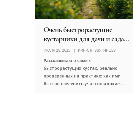
Очень быстрорастущие
кустарники для дачи и сада:
обзор и советы
ИЮЛЯ 28, 2025
КИРИЛЛ ЗВЯГИНЦЕВ
Рассказываю о самых
быстрорастущих кустах, реально
проверенных на практике: как ими
быстро озеленить участок и какие
секреты ухода экономят время.