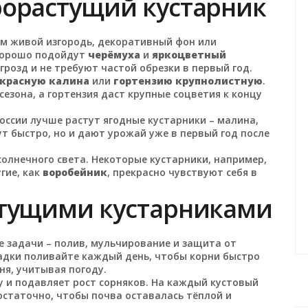
рорастущий кустарник
ам живой изгородь, декоративный фон или
 хорошо подойдут
черёмуха
и
яркоцветный
розд и не требуют частой обрезки в первый год.
красную калина
или
гортензию крупнолистную
.
сезона, а гортензия даст крупные соцветия к концу
России лучше растут ягодные кустарники – малина,
т быстро, но и дают урожай уже в первый год после
олнечного света. Некоторые кустарники, например,
угие, как
воробейник
, прекрасно чувствуют себя в
стущими кустарниками
е задачи – полив, мульчирование и защита от
садки поливайте каждый день, чтобы корни быстро
дня, учитывая погоду.
у и подавляет рост сорняков. На каждый кустовый
достаточно, чтобы почва оставалась тёплой и