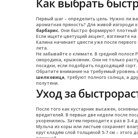
Как выбрать быст
Первый шаг – определить цель. Нужно ли в
ароматная пряность? Для живой изгороди
барбарис
. Они быстро формируют плотный г
Если ищете цветущий акцент, взгляните на
Калина начинает цвести уже после первого 
лета.
Не забывайте о климате. В средней полосе 
смородина, крыжовник. Они не только расту
посадки, если подобрать подходящий сорт.
Обратите внимание на требуемый уровень с
шелковица
, требуют полного солнца, а др
полутени.
Уход за быстрора
После того как кустарник высажен, основны
вредителей. В первые две недели после по
укоренились. Затем переходите к раз в 3‑4 
Мульча из коры или листьев сохраняет влаг
круг кладём слой толщиной 5‑7 см – этого 