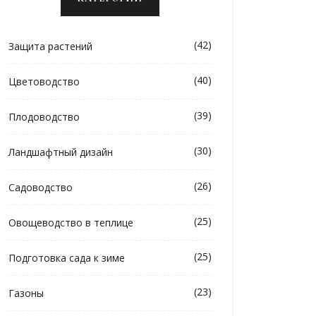
(42)
Защита растений
(40)
Цветоводство
(39)
Плодоводство
(30)
Ландшафтный дизайн
(26)
Садоводство
(25)
Овощеводство в теплице
(25)
Подготовка сада к зиме
(23)
Газоны