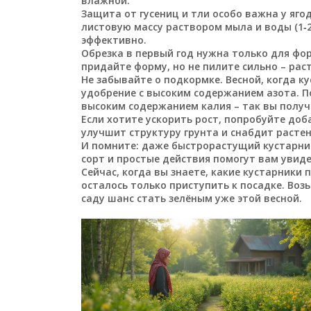
влажной.
Защита от гусениц и тли особо важна у яго
листовую массу раствором мыла и воды (1‑2
эффективно.
Обрезка в первый год нужна только для фор
придайте форму, но не пилите сильно – рас
Не забывайте о подкормке. Весной, когда к
удобрение с высоким содержанием азота. П
высоким содержанием калия – так вы полу
Если хотите ускорить рост, попробуйте доб
улучшит структуру грунта и снабдит расте
И помните: даже быстрорастущий кустарни
сорт и простые действия помогут вам увиде
Сейчас, когда вы знаете, какие кустарники
осталось только приступить к посадке. Во
саду шанс стать зелёным уже этой весной.