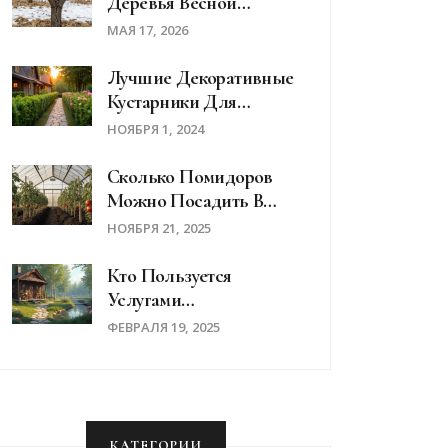
Деревья Весной
Первый Раз: Полный
МАЯ 17, 2026
Гид По Препаратам И
Срокам
Лучшие Декоративные
Кустарники Для
Посадки Вдоль Дома
НОЯБРЯ 1, 2024
Сколько Помидоров
Можно Посадить В
Теплице 3 На 6
НОЯБРЯ 21, 2025
Метров?
Кто Пользуется
Услугами
Ландшафтного
ФЕВРАЛЯ 19, 2025
Дизайна?
КАТЕГОРИИ