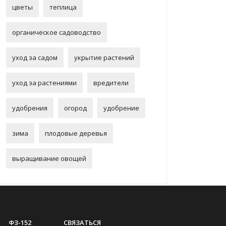
цветы
теплица
органическое садоводство
уход за садом
укрытие растений
уход за растениями
вредители
удобрения
огород
удобрение
зима
плодовые деревья
выращивание овощей
ФЗ-152
СВЯЗАТЬСЯ