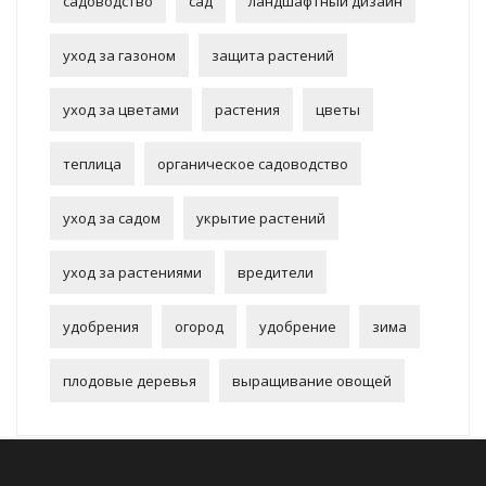
садоводство
сад
ландшафтный дизайн
уход за газоном
защита растений
уход за цветами
растения
цветы
теплица
органическое садоводство
уход за садом
укрытие растений
уход за растениями
вредители
удобрения
огород
удобрение
зима
плодовые деревья
выращивание овощей