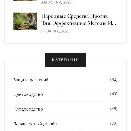
Нужно И Как Правильно
АВГУСТА 4, 2025
Делать
Народные Средства Против
Тли: Эффективные Методы И
Советы
ЯНВАРЯ 6, 2025
КАТЕГОРИИ
(42)
Защита растений
(40)
Цветоводство
(39)
Плодоводство
(30)
Ландшафтный дизайн