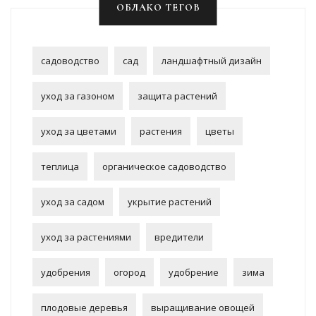
ОБЛАКО ТЕГОВ
садоводство
сад
ландшафтный дизайн
уход за газоном
защита растений
уход за цветами
растения
цветы
теплица
органическое садоводство
уход за садом
укрытие растений
уход за растениями
вредители
удобрения
огород
удобрение
зима
плодовые деревья
выращивание овощей