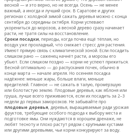
весной — и это верно, но не всегда. Осень — не менее
важный, а иногда и лучший срок. В Саратове и других
регионах с холодной зимой сажать деревья можно с конца
сентября до середины октября. Корни успевают
укорениться до морозов, а весной дерево сразу начинает
расти, не тратя силы на восстановление.
Сроки посадки
,
периоды, когда почва ещё тёплая, но
воздух уже прохладный, что снижает стресс для растения
.
Имеют прямую связь с
климатической зоной
. Если посадить
слишком рано — саженец начнёт расти, а морозы его
убьют. Если слишком поздно — корни не успеют прижиться.
Весной оптимально — до распускания почек, обычно в
конце марта — начале апреля. Но осенняя посадка
надёжнее: меньше жары, больше влаги, меньше
вредителей. Главное — не сажать в талую, промёрзшую
или болотистую землю. Плодовые деревья, как яблоня или
груша, лучше всего приживаются, если их посадить за 2–3
недели до первых заморозков.
Не забывайте про
плодовые деревья
,
деревья, выращиваемые ради урожая
фруктов, требующие особого подхода к выбору места и
подготовке ямы
. Они нуждаются в хорошем дренаже, не
любят тесноту и плохо растут рядом с крупными кустами
или другими деревьями, чьи корни конкурируют за воду.