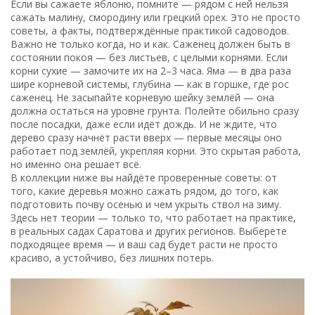
Если вы сажаете яблоню, помните — рядом с ней нельзя
сажать малину, смородину или грецкий орех. Это не просто
советы, а факты, подтверждённые практикой садоводов.
Важно не только когда, но и как. Саженец должен быть в
состоянии покоя — без листьев, с целыми корнями. Если
корни сухие — замочите их на 2–3 часа. Яма — в два раза
шире корневой системы, глубина — как в горшке, где рос
саженец. Не засыпайте корневую шейку землёй — она
должна остаться на уровне грунта. Полейте обильно сразу
после посадки, даже если идёт дождь. И не ждите, что
дерево сразу начнёт расти вверх — первые месяцы оно
работает под землёй, укрепляя корни. Это скрытая работа,
но именно она решает всё.
В коллекции ниже вы найдёте проверенные советы: от
того, какие деревья можно сажать рядом, до того, как
подготовить почву осенью и чем укрыть ствол на зиму.
Здесь нет теории — только то, что работает на практике,
в реальных садах Саратова и других регионов. Выберете
подходящее время — и ваш сад будет расти не просто
красиво, а устойчиво, без лишних потерь.