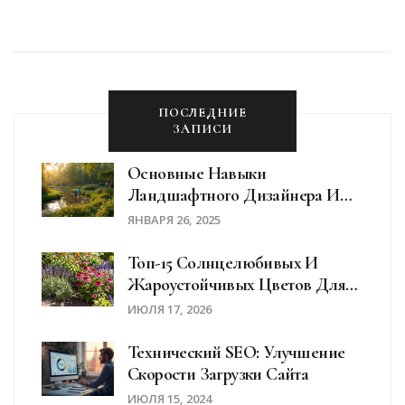
ПОСЛЕДНИЕ
ЗАПИСИ
Основные Навыки
Ландшафтного Дизайнера И
Как Их Развивать
ЯНВАРЯ 26, 2025
Топ-15 Солнцелюбивых И
Жароустойчивых Цветов Для
Сада: Список, Посадка И Уход
ИЮЛЯ 17, 2026
Технический SEO: Улучшение
Скорости Загрузки Сайта
ИЮЛЯ 15, 2024