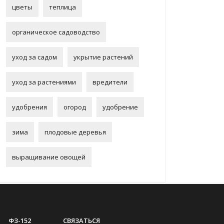
цветы
теплица
органическое садоводство
уход за садом
укрытие растений
уход за растениями
вредители
удобрения
огород
удобрение
зима
плодовые деревья
выращивание овощей
ФЗ-152
СВЯЗАТЬСЯ