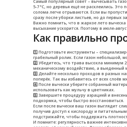
Самый популярный совет – вычесывать газон
5‑7 °C, но деревья ещё не расклеились. Это 
солома легче отрываются. Если вы пропусти
сразу после уборки листьев, но до первых з
Важно помнить, что в жаркое лето выческа 
высыхание ускорится. Поэтому в июле‑авгу
Как правильно пр
1️⃣ Подготовьте инструменты – специализи
грабельный ролик. Если газон небольшой, 
2️⃣ Убедитесь, что трава высохла минимум 2
механическому воздействию, а выеденный 
3️⃣ Делайте несколько проходов в разных н
поперёк. Так вы избавитесь от всех слоёв 
4️⃣ После вычески уберите собранный матер
использовать как мульчу в цветниках.
5️⃣ Завершите процедуру аэрацией и внесе
подкормка, чтобы быстро восстановиться.
Если после вычески ваш газон выглядит сли
получив доступ к кислороду и питательным
подстрижайте, чтобы поддержать плотност
И помните: регулярность важнее интенсивно