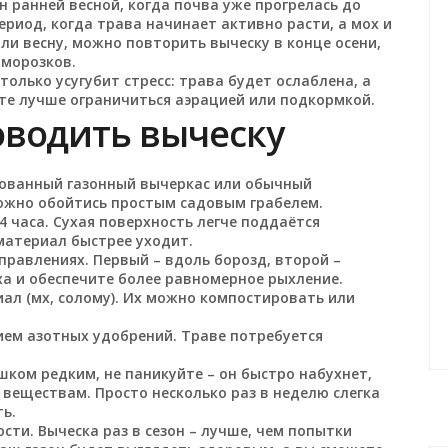
 ранней весной, когда почва уже прогрелась до
период, когда трава начинает активно расти, а мох и
ли весну, можно повторить выческу в конце осени,
аморозков.
только усугубит стресс: трава будет ослаблена, а
сте лучше ограничиться аэрацией или подкормкой.
оводить выческу
рованный газонный вычеркас или обычный
можно обойтись простым садовым грабелем.
4 часа. Сухая поверхность легче поддаётся
материал быстрее уходит.
аправлениях. Первый – вдоль борозд, второй –
мха и обеспечите более равномерное рыхление.
иал (мх, солому). Их можно компостировать или
нием азотных удобрений. Траве потребуется
шком редким, не паникуйте – он быстро набухнет,
 веществам. Просто несколько раз в неделю слегка
ь.
сти. Выческа раз в сезон – лучше, чем попытки