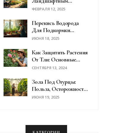
Ландшафтным
Дизайнером Без
ФЕВРАЛЯ 12, 2025
Образования?
Перекись Водорода
Для Подкормки
Цветов: Как И Зачем
ИЮНЯ 18, 2025
Использовать
Как Защитить Растения
От Тли: Основные
Меры И Советы
СЕНТЯБРЯ 13, 2024
Зола Под Огурцы:
Польза, Осторожности
И Советы
ИЮНЯ 19, 2025
КАТЕГОРИИ