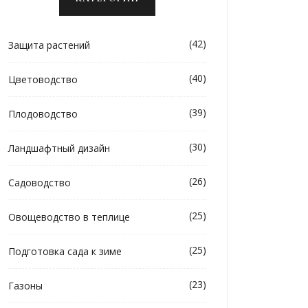
(42)
Защита растений
(40)
Цветоводство
(39)
Плодоводство
(30)
Ландшафтный дизайн
(26)
Садоводство
(25)
Овощеводство в теплице
(25)
Подготовка сада к зиме
(23)
Газоны