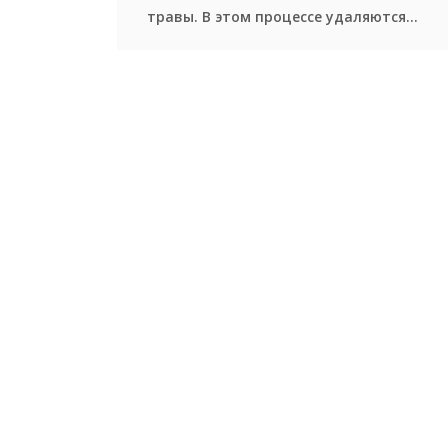
травы. В этом процессе удаляются
сухие листья и старые корни, что
способствует проникновению воздуха
и воды к корневой системе. Начинать
вычесывание стоит с наступлением
весны, когда трава начинает активно
расти. Применение правильных
методов и инструментов поможет
сохранить ваш газон свежим и
привлекательным в течение всего
сезона.