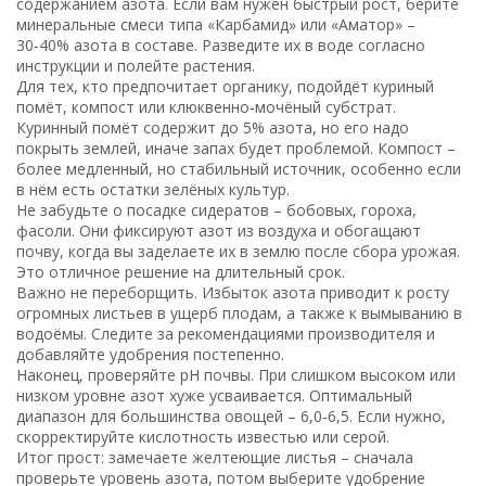
содержанием азота. Если вам нужен быстрый рост, берите
минеральные смеси типа «Карбамид» или «Аматор» –
30‑40% азота в составе. Разведите их в воде согласно
инструкции и полейте растения.
Для тех, кто предпочитает органику, подойдёт куриный
помёт, компост или клюквенно‑мочёный субстрат.
Куринный помёт содержит до 5% азота, но его надо
покрыть землей, иначе запах будет проблемой. Компост –
более медленный, но стабильный источник, особенно если
в нём есть остатки зелёных культур.
Не забудьте о посадке сидератов – бобовых, гороха,
фасоли. Они фиксируют азот из воздуха и обогащают
почву, когда вы заделаете их в землю после сбора урожая.
Это отличное решение на длительный срок.
Важно не переборщить. Избыток азота приводит к росту
огромных листьев в ущерб плодам, а также к вымыванию в
водоёмы. Следите за рекомендациями производителя и
добавляйте удобрения постепенно.
Наконец, проверяйте pH почвы. При слишком высоком или
низком уровне азот хуже усваивается. Оптимальный
диапазон для большинства овощей – 6,0‑6,5. Если нужно,
скорректируйте кислотность известью или серой.
Итог прост: замечаете желтеющие листья – сначала
проверьте уровень азота, потом выберите удобрение