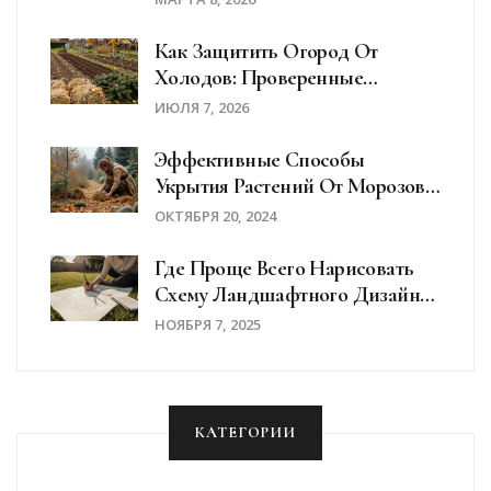
Работает В Вашем Саду
Как Защитить Огород От
Холодов: Проверенные
Способы Укрытия Растений На
ИЮЛЯ 7, 2026
Зиму
Эффективные Способы
Укрытия Растений От Морозов:
Советы Садоводам
ОКТЯБРЯ 20, 2024
Где Проще Всего Нарисовать
Схему Ландшафтного Дизайна
Дома?
НОЯБРЯ 7, 2025
КАТЕГОРИИ