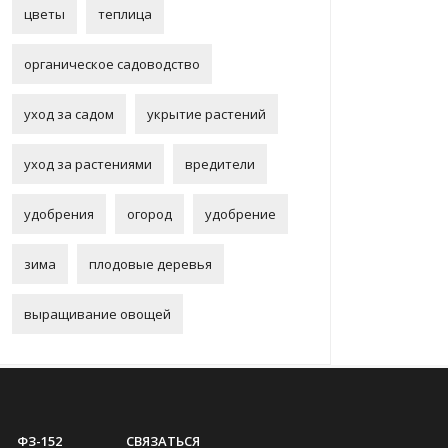
цветы
теплица
органическое садоводство
уход за садом
укрытие растений
уход за растениями
вредители
удобрения
огород
удобрение
зима
плодовые деревья
выращивание овощей
ФЗ-152
СВЯЗАТЬСЯ