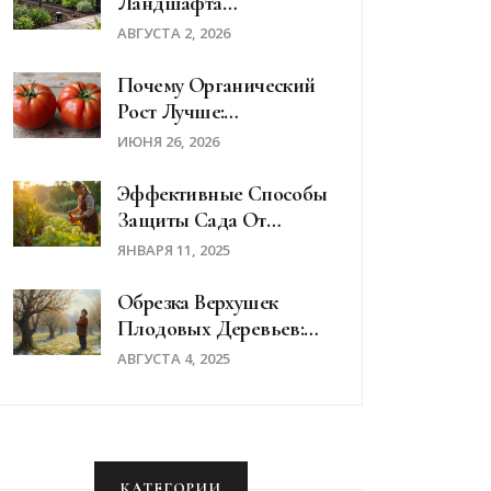
Ландшафта
Востребованы В 2024
АВГУСТА 2, 2026
Году: Тренды И Навыки
Почему Органический
Рост Лучше:
Преимущества Для
ИЮНЯ 26, 2026
Здоровья, Вкуса И
Экологии
Эффективные Способы
Защиты Сада От
Насекомых-Вредителей
ЯНВАРЯ 11, 2025
Обрезка Верхушек
Плодовых Деревьев:
Когда Это Реально
АВГУСТА 4, 2025
Нужно И Как
Правильно Делать
КАТЕГОРИИ