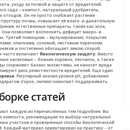
рата, уходу за почвой и защите от вредителей.
ого сада –
компост
,
натуральный удобритель,
х отходов
. Он не просто снабжает растения
труктуру почвы, повышает её влаго‑ и дыхательную
брения
,
естественные препараты, такие как зола,
. Они позволяют восполнить дефицит макро‑ и
вы. Третий помощник –
мульчирование
,
покрытие
лами: опилками, соломой, листовым перегноем
.
орняков и постепенно обогащает землю спорой.
ии часто включают
биологическую защиту
. Вместо
ных насекомых – божьих коровок, песчанок, а также
ды сохраняют баланс экосистемы, не наносят вреда
изируют риск резистентности вредителей. Еще один
оровье
. Регулярный анализ уровня pH, добавление
идератов (горох, люпин) помогают поддерживать
дборке статей
ают каждую из перечисленных тем подробнее. Вы
ю компоста, рекомендации по выбору натуральных
ных участков и проверенные способы биологической
ей. Каждый материал ориентирован на практику – от