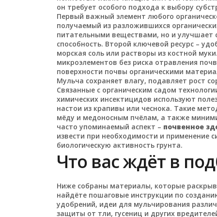
он требует особого подхода к выбору субст
Первый важный элемент любого органическ
получаемый из разложившихся органически
питательными веществами, но и улучшает с
способность. Второй ключевой ресурс –
удо
морская соль или растворы из костной муки
микроэлементов без риска отравления поч
поверхности почвы органическими материа
Мульча сохраняет влагу, подавляет рост с
Связанные с органическим садом технолог
химических инсектицидов используют полез
настои из крапивы или чеснока. Такие мето
мёду и медоносным пчёлам, а также миним
часто упоминаемый аспект –
почвенное зд
извести при необходимости и применение с
биологическую активность грунта.
Что вас ждёт в по
Ниже собраны материалы, которые раскрыв
найдёте пошаговые инструкции по создани
удобрений, идеи для мульчирования различ
защиты от тли, гусениц и других вредител