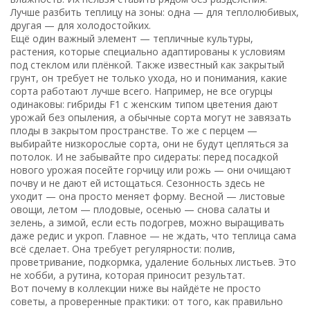
Лучше разбить теплицу на зоны: одна — для теплолюбивых,
другая — для холодостойких.
Ещё один важный элемент —
тепличные культуры
,
растения, которые специально адаптированы к условиям
под стеклом или плёнкой
. Также известный как
закрытый
грунт
, он требует не только ухода, но и понимания, какие
сорта работают лучше всего. Например, не все огурцы
одинаковы: гибриды F1 с женским типом цветения дают
урожай без опыления, а обычные сорта могут не завязать
плоды в закрытом пространстве. То же с перцем —
выбирайте низкорослые сорта, они не будут цепляться за
потолок. И не забывайте про сидераты: перед посадкой
нового урожая посейте горчицу или рожь — они очищают
почву и не дают ей истощаться.
Сезонность здесь не
уходит — она просто меняет форму. Весной — листовые
овощи, летом — плодовые, осенью — снова салаты и
зелень, а зимой, если есть подогрев, можно выращивать
даже редис и укроп. Главное — не ждать, что теплица сама
всё сделает. Она требует регулярности: полив,
проветривание, подкормка, удаление больных листьев. Это
не хобби, а рутина, которая приносит результат.
Вот почему в коллекции ниже вы найдёте не просто
советы, а проверенные практики: от того, как правильно