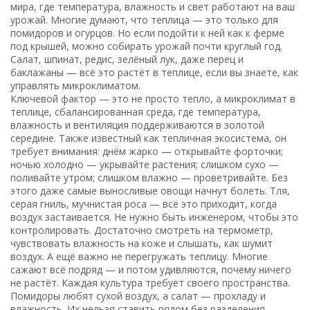
мира, где температура, влажность и свет работают на ваш
урожай.
Многие думают, что теплица — это только для
помидоров и огурцов. Но если подойти к ней как к ферме
под крышей, можно собирать урожай почти круглый год.
Салат, шпинат, редис, зелёный лук, даже перец и
баклажаны — всё это растёт в теплице, если вы знаете, как
управлять микроклиматом.
Ключевой фактор — это не просто тепло, а
микроклимат в
теплице
,
сбалансированная среда, где температура,
влажность и вентиляция поддерживаются в золотой
середине
. Также известный как
тепличная экосистема
, он
требует внимания: днём жарко — открывайте форточки;
ночью холодно — укрывайте растения; слишком сухо —
поливайте утром; слишком влажно — проветривайте. Без
этого даже самые выносливые овощи начнут болеть. Тля,
серая гниль, мучнистая роса — всё это приходит, когда
воздух застаивается. Не нужно быть инженером, чтобы это
контролировать. Достаточно смотреть на термометр,
чувствовать влажность на коже и слышать, как шумит
воздух.
А ещё важно не перегружать теплицу. Многие
сажают всё подряд — и потом удивляются, почему ничего
не растёт. Каждая культура требует своего пространства.
Помидоры любят сухой воздух, а салат — прохладу и
влажность. Их нельзя ставить рядом без разделения.