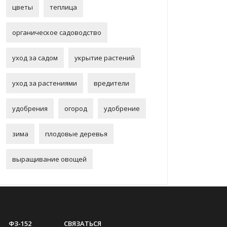
цветы
теплица
органическое садоводство
уход за садом
укрытие растений
уход за растениями
вредители
удобрения
огород
удобрение
зима
плодовые деревья
выращивание овощей
ФЗ-152
СВЯЗАТЬСЯ