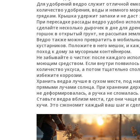
Для удобрений ведро служит отличной емк
количество удобрения, воды и немного морс
грядкам. Крышка удержит запахи и не даст 
При пересадке рассады ведро удобно исполь
сделайте несколько дырочек в дне для дрен
горшок в открытый грунт, не рассыпая земл
Ведро также можно превратить в мобильный
кустарников. Положите в него мешок, и каж
поход к дому за мусорным контейнером.
Не забывайте о чистке: после каждого испо
моющим средством. Если внутри появилось 
количество уксуса, а потом тщательно спол
избежите коррозии.
Хранить ведра лучше в сухом месте, под на
прямыми лучами солнца. При хранении дер
не деформировалась, а ручка не сломалась.
Ставьте ведра вблизи места, где они чаще в
кучи. Это сэкономит каждый ваш шаг и сдел