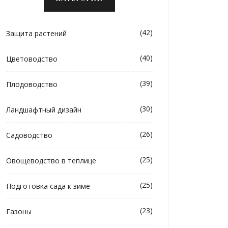
(42)
Защита растений
(40)
Цветоводство
(39)
Плодоводство
(30)
Ландшафтный дизайн
(26)
Садоводство
(25)
Овощеводство в теплице
(25)
Подготовка сада к зиме
(23)
Газоны