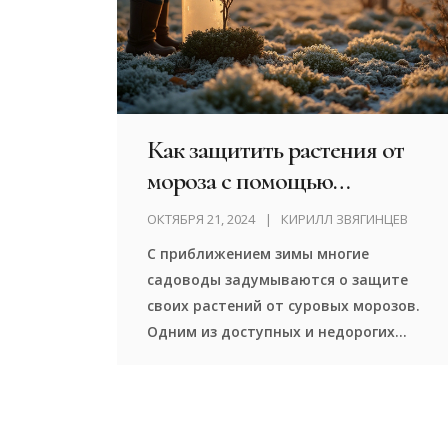
Как защитить растения от
мороза с помощью
пластиковых ведер
ОКТЯБРЯ 21, 2024
КИРИЛЛ ЗВЯГИНЦЕВ
С приближением зимы многие
садоводы задумываются о защите
своих растений от суровых морозов.
Одним из доступных и недорогих
способов обеспечить такую защиту
является использование пластиковых
ведер. В статье рассматриваются
преимущества и недостатки этого