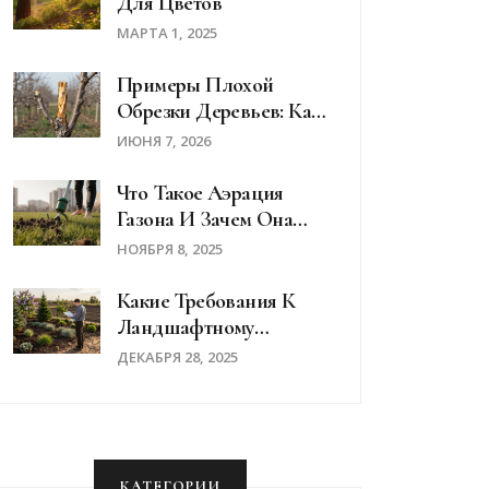
Для Цветов
МАРТА 1, 2025
Примеры Плохой
Обрезки Деревьев: Как
Не Убить Яблоню И
ИЮНЯ 7, 2026
Грушу
Что Такое Аэрация
Газона И Зачем Она
Нужна
НОЯБРЯ 8, 2025
Какие Требования К
Ландшафтному
Дизайнеру: Что
ДЕКАБРЯ 28, 2025
Должен Уметь И Знать
Профессионал
КАТЕГОРИИ