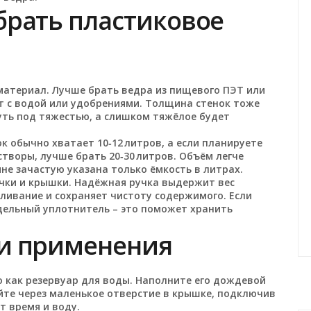
брать пластиковое
 материал. Лучше брать ведра из пищевого ПЭТ или
ют с водой или удобрениями. Толщина стенок тоже
уть под тяжестью, а слишком тяжёлое будет
к обычно хватает 10‑12 литров, а если планируете
творы, лучше брать 20‑30 литров. Объём легче
ине зачастую указана только ёмкость в литрах.
чки и крышки. Надёжная ручка выдержит вес
ливание и сохраняет чистоту содержимого. Если
дельный уплотнитель – это поможет хранить
и применения
о как резервуар для воды. Наполните его дождевой
айте через маленькое отверстие в крышке, подключив
т время и воду.