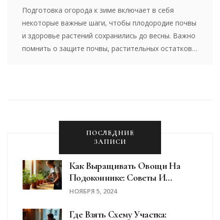
Подготовка огорода к зиме включает в себя
некоторые важные шаги, чтобы плодородие почвы
и здоровье растений сохранились до весны. Важно
помнить о защите почвы, растительных остатков
и обеспечении растений необходимыми
питательными веществами. Применяя
органические материалы, мульчирование и другие
практики, можно избежать множества проблем.
Зима может стать временем подготовки к
будущему урожаю, если правильно выполнить все
ПОСЛЕДНИЕ
рекомендации.
ЗАПИСИ
Как Выращивать Овощи На
Подоконнике: Советы И
Рекомендации
НОЯБРЯ 5, 2024
Где Взять Схему Участка: