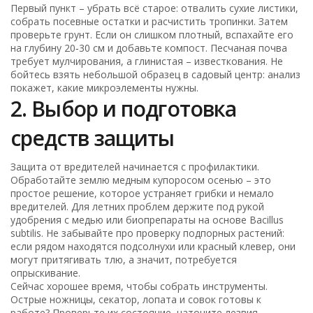
Первый пункт – убрать всё старое: отвалить сухие листики,
собрать посевные остатки и расчистить тропинки. Затем
проверьте грунт. Если он слишком плотный, вспахайте его
на глубину 20‑30 см и добавьте компост. Песчаная почва
требует мулчирования, а глинистая – известкования. Не
бойтесь взять небольшой образец в садовый центр: анализ
покажет, какие микроэлементы нужны.
2. Выбор и подготовка
средств защиты
Защита от вредителей начинается с профилактики.
Обработайте землю медным купоросом осенью – это
простое решение, которое устраняет грибки и немало
вредителей. Для летних проблем держите под рукой
удобрения с медью или биопрепараты на основе Bacillus
subtilis. Не забывайте про проверку подпорных растений:
если рядом находятся подсолнухи или красный клевер, они
могут притягивать тлю, а значит, потребуется
опрыскивание.
Сейчас хорошее время, чтобы собрать инструменты.
Острые ножницы, секатор, лопата и совок готовы к
работе? Проверьте их состояние, наточите лезвия,