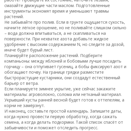
смазайте движущие части маслом. Подготовленные
инструменты экономят время и уменьшают травмы
растений.
Не забывайте про полив. Если в грунте ощущается сухость,
начните лёгкое орошение, но не поливайте слишком сильно
– вода должна впитываться, а не скапливаться на
поверхности. При нехватке азота добавьте жидкое
удобрение с высоким содержанием N, но следите за дозой,
иначе будет бурый лист.
Планируйте расположение растений. Подберите
компаньоны: между яблоней и бобовыми лучше посадить
горчицу – она отпугивает гусениц, а бобы фиксируют азот и
обогащают почву. На границе грядки разместите
быстрорастущие кустарники, они создадут естественный
барьер от ветра.
Если планируете зимнее укрытие, уже сейчас закажите
материалы: агроволокно, солома или нетканый материал.
Укрывший кусты ранней весной будет готов к оттепелям, а
корни не замёрзнут.
И наконец, составьте простой календарь. Запишите даты,
когда нужно провести первую обработку, когда сажать
семена, а когда делать подкормки. Такой список спасёт от
забывчивости и поможет отследить прогресс.