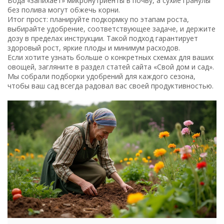
Вода «запихает» микронутриенты в почву, а сухие гранулы
без полива могут обжечь корни.
Итог прост: планируйте подкормку по этапам роста,
выбирайте удобрение, соответствующее задаче, и держите
дозу в пределах инструкции. Такой подход гарантирует
здоровый рост, яркие плоды и минимум расходов.
Если хотите узнать больше о конкретных схемах для ваших
овощей, загляните в раздел статей сайта «Свой дом и сад».
Мы собрали подборки удобрений для каждого сезона,
чтобы ваш сад всегда радовал вас своей продуктивностью.