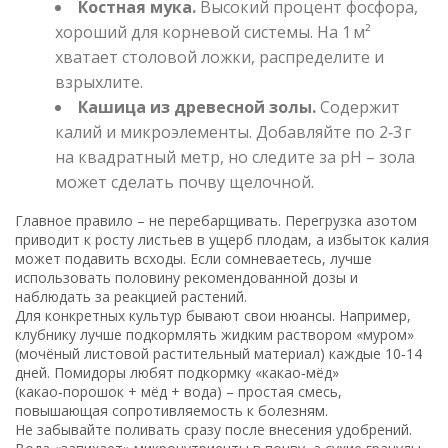
Костная мука.
Высокий процент фосфора,
хороший для корневой системы. На 1 м²
хватает столовой ложки, распределите и
взрыхлите.
Кашица из древесной золы.
Содержит
калий и микроэлементы. Добавляйте по 2‑3 г
на квадратный метр, но следите за pH – зола
может сделать почву щелочной.
Главное правило – не перебарщивать. Перегрузка азотом
приводит к росту листьев в ущерб плодам, а избыток калия
может подавить всходы. Если сомневаетесь, лучше
использовать половину рекомендованной дозы и
наблюдать за реакцией растений.
Для конкретных культур бывают свои нюансы. Например,
клубнику лучше подкормлять жидким раствором «муром»
(мочёный листовой растительный материал) каждые 10‑14
дней. Помидоры любят подкормку «какао‑мёд»
(какао‑порошок + мёд + вода) – простая смесь,
повышающая сопротивляемость к болезням.
Не забывайте поливать сразу после внесения удобрений.