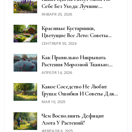
Себе Без Ухода: Лучшие
Неприхотливые Сорта Для
ЯНВАРЯ 20, 2026
Сада
Красивые Кустарники,
Цветущие Все Лето: Советы
Для Вашего Сада
СЕНТЯБРЯ 30, 2024
Как Правильно Накрывать
Растения Морозной Тканью:
Пошаговая Инструкция
АПРЕЛЯ 14, 2026
Какое Соседство Не Любит
Груша: Ошибки И Советы Для
Сада
МАЯ 10, 2025
Чем Восполнить Дефицит
Азота У Растений?
ФЕВРАЛЯ 6, 2025