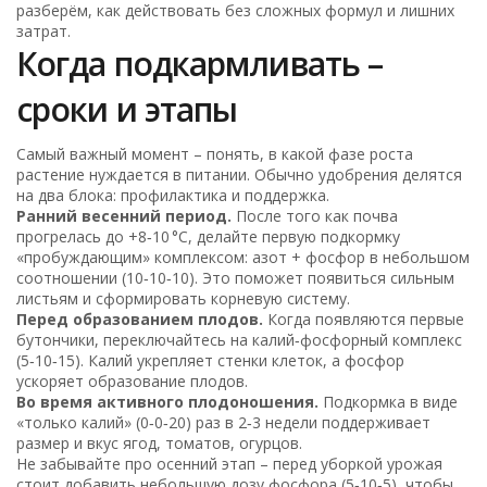
разберём, как действовать без сложных формул и лишних
затрат.
Когда подкармливать –
сроки и этапы
Самый важный момент – понять, в какой фазе роста
растение нуждается в питании. Обычно удобрения делятся
на два блока: профилактика и поддержка.
Ранний весенний период.
После того как почва
прогрелась до +8‑10 °C, делайте первую подкормку
«пробуждающим» комплексом: азот + фосфор в небольшом
соотношении (10‑10‑10). Это поможет появиться сильным
листьям и сформировать корневую систему.
Перед образованием плодов.
Когда появляются первые
бутончики, переключайтесь на калий‑фосфорный комплекс
(5‑10‑15). Калий укрепляет стенки клеток, а фосфор
ускоряет образование плодов.
Во время активного плодоношения.
Подкормка в виде
«только калий» (0‑0‑20) раз в 2‑3 недели поддерживает
размер и вкус ягод, томатов, огурцов.
Не забывайте про осенний этап – перед уборкой урожая
стоит добавить небольшую дозу фосфора (5‑10‑5), чтобы