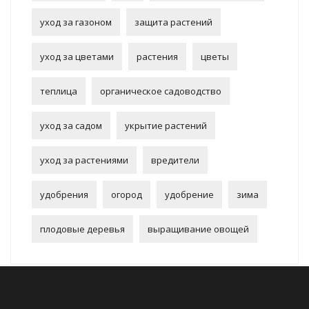
уход за газоном
защита растений
уход за цветами
растения
цветы
теплица
органическое садоводство
уход за садом
укрытие растений
уход за растениями
вредители
удобрения
огород
удобрение
зима
плодовые деревья
выращивание овощей