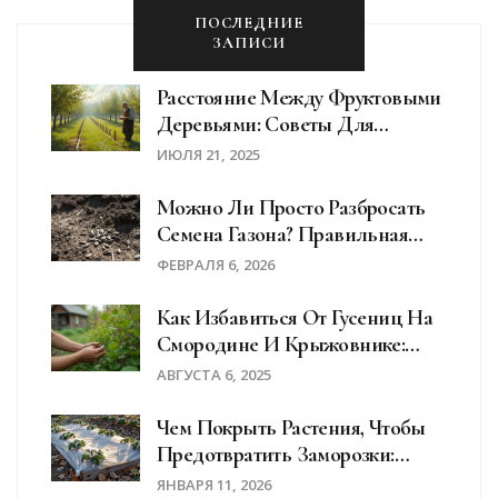
ПОСЛЕДНИЕ
ЗАПИСИ
Расстояние Между Фруктовыми
Деревьями: Советы Для
Идеального Сада
ИЮЛЯ 21, 2025
Можно Ли Просто Разбросать
Семена Газона? Правильная
Технология Посева
ФЕВРАЛЯ 6, 2026
Как Избавиться От Гусениц На
Смородине И Крыжовнике:
Эффективные Методы Защиты
АВГУСТА 6, 2025
Кустарников
Чем Покрыть Растения, Чтобы
Предотвратить Заморозки:
Проверенные Способы
ЯНВАРЯ 11, 2026