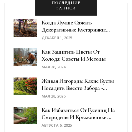
ПОСЛЕДНИЕ
ЗАПИСИ
Когда Лучше Сажать
Декоративные Кустарники:
Оптимальные Сроки Для
ДЕКАБРЯ 1, 2025
Саратова И Средней Полосы
Как Защитить Цветы От
Холода: Советы И Методы
МАЯ 26, 2024
Живая Изгородь: Какие Кусты
Посадить Вместо Забора -
Советы И Виды
МАЯ 28, 2026
Как Избавиться От Гусениц На
Смородине И Крыжовнике:
Эффективные Методы Защиты
АВГУСТА 6, 2025
Кустарников