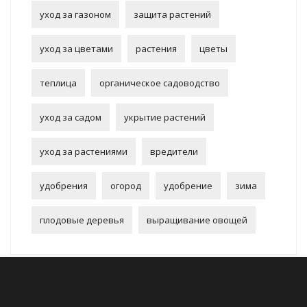
уход за газоном
защита растений
уход за цветами
растения
цветы
теплица
органическое садоводство
уход за садом
укрытие растений
уход за растениями
вредители
удобрения
огород
удобрение
зима
плодовые деревья
выращивание овощей