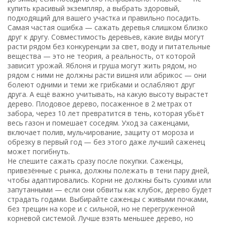
купить красивый экземпляр, а выбрать здоровый,
подходящий для вашего участка и правильно посадить.
Самая частая ошибка — сажать деревья слишком близко
друг к другу.
Совместимость деревьев
,
какие виды могут
расти рядом без конкуренции за свет, воду и питательные
вещества
— это не теория, а реальность, от которой
зависит урожай. Яблоня и груша могут жить рядом, но
рядом с ними не должны расти вишня или абрикос — они
болеют одними и теми же грибками и ослабляют друг
друга. А ещё важно учитывать, на какую высоту вырастет
дерево. Плодовое дерево, посаженное в 2 метрах от
забора, через 10 лет превратится в тень, которая убьёт
весь газон и помешает соседям.
Уход за саженцами
,
включает полив, мульчирование, защиту от мороза и
обрезку в первый год
— без этого даже лучший саженец
может погибнуть.
Не спешите сажать сразу после покупки. Саженцы,
привезённые с рынка, должны полежать в тени пару дней,
чтобы адаптировались. Корни не должны быть сухими или
запутанными — если они обвиты как клубок, дерево будет
страдать годами. Выбирайте саженцы с живыми почками,
без трещин на коре и с сильной, но не перегруженной
корневой системой. Лучше взять меньшее дерево, но