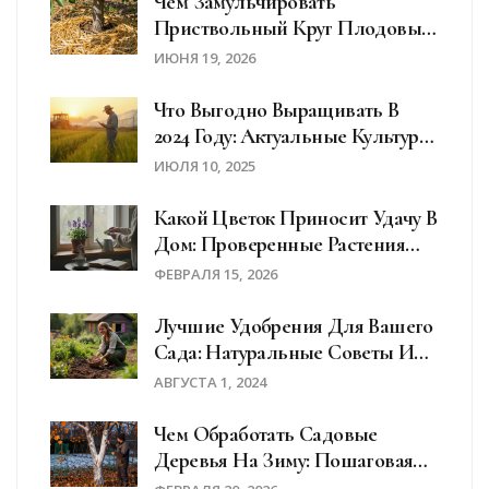
Чем Замульчировать
Приствольный Круг Плодовых
Деревьев: Лучшие Материалы
ИЮНЯ 19, 2026
И Правила
Что Выгодно Выращивать В
2024 Году: Актуальные Культуры
И Ставки На Урожай
ИЮЛЯ 10, 2025
Какой Цветок Приносит Удачу В
Дом: Проверенные Растения
Для Благополучия
ФЕВРАЛЯ 15, 2026
Лучшие Удобрения Для Вашего
Сада: Натуральные Советы И
Рекомендации
АВГУСТА 1, 2024
Чем Обработать Садовые
Деревья На Зиму: Пошаговая
Инструкция Для Защиты От