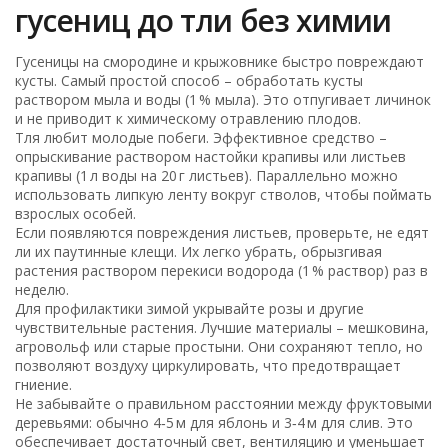
гусениц до тли без химии
Гусеницы на смородине и крыжовнике быстро повреждают
кусты. Самый простой способ – обработать кусты
раствором мыла и воды (1 % мыла). Это отпугивает личинок
и не приводит к химическому отравлению плодов.
Тля любит молодые побеги. Эффективное средство –
опрыскивание раствором настойки крапивы или листьев
крапивы (1 л воды на 20 г листьев). Параллельно можно
использовать липкую ленту вокруг стволов, чтобы поймать
взрослых особей.
Если появляются повреждения листьев, проверьте, не едят
ли их паутинные клещи. Их легко убрать, обрызгивая
растения раствором перекиси водорода (1 % раствор) раз в
неделю.
Для профилактики зимой укрывайте розы и другие
чувствительные растения. Лучшие материалы – мешковина,
агровольф или старые простыни. Они сохраняют тепло, но
позволяют воздуху циркулировать, что предотвращает
гниение.
Не забывайте о правильном расстоянии между фруктовыми
деревьями: обычно 4‑5 м для яблонь и 3‑4 м для слив. Это
обеспечивает достаточный свет, вентиляцию и уменьшает