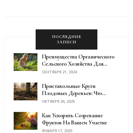
защитить свои розы и обеспечить им оптимальные
условия для успешной зимовки.
ПОСЛЕДНИЕ
ЗАПИСИ
Преимущества Органического
Сельского Хозяйства Для
Вашего Сада
СЕНТЯБРЯ 21, 2024
Приставольные Круги
Плодовых Деревьев: Что
Высаживать Осенью В Саду
ОКТЯБРЯ 26, 2025
Как Ускорить Созревание
Фруктов На Вашем Участке
ЯНВАРЯ 17, 2025