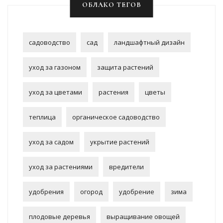
ОБЛАКО ТЕГОВ
садоводство
сад
ландшафтный дизайн
уход за газоном
защита растений
уход за цветами
растения
цветы
теплица
органическое садоводство
уход за садом
укрытие растений
уход за растениями
вредители
удобрения
огород
удобрение
зима
плодовые деревья
выращивание овощей