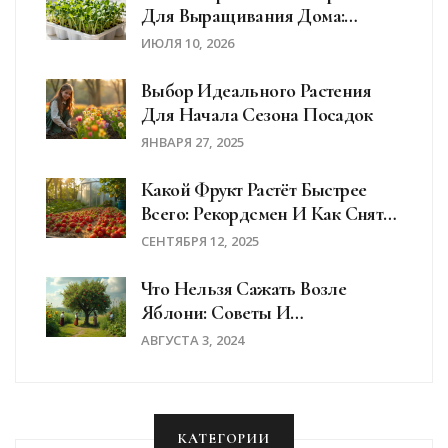
Для Выращивания Дома:
Рейтинг Овощей И Зелени
ИЮЛЯ 10, 2026
Выбор Идеального Растения
Для Начала Сезона Посадок
ЯНВАРЯ 27, 2025
Какой Фрукт Растёт Быстрее
Всего: Рекордсмен И Как Снять
Урожай За 60 Дней
СЕНТЯБРЯ 12, 2025
Что Нельзя Сажать Возле
Яблони: Советы И
Рекомендации
АВГУСТА 3, 2024
КАТЕГОРИИ