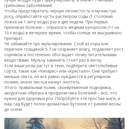
грибковых заболеваний.
Чтобы предотвратить черную пятнистость и мучнистую
росу, обработайте кусты раствором соды (1 столовая
ложка на 1 литр воды) раз в две недели. При первых
признаках болезни – опрыскать медным купоросом (1 г на
10 л воды) в вечернее время, чтобы солнце не высушивало
препарат.
Не забывайте про мульчирование. Слой из коры или
перегноя толщиной 5‑7 см сохраняет влагу, подавляет рост
сорняков и постепенно обогащает почву питательными
веществами. Мульчу заменять стоит раз в весну.
Если ваши розы растут в тени, подберите светолюбивые
сорта, такие как «Кипарис» или «Кристалл». Они требуют
меньше света, но всё равно нуждаются в регулярном
поливе, иначе листья начнут желтеть.
Итого: правильный полив, своевременная подкормка,
аккуратная обрезка и профилактика болезней – всё, что
нужно для здоровых роз. Попробуйте эти простые шаги, и
ваш сад будет полон ароматных бутонов от ранней весны
до осени.