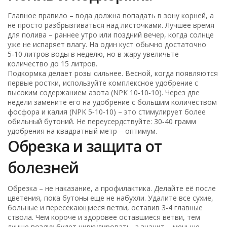
Главное правило – вода должна попадать в зону корней, а
не просто разбрызгиваться над листочками. Лучшее время
для полива – раннее утро или поздний вечер, когда солнце
уже не испаряет влагу. На один куст обычно достаточно
5‑10 литров воды в неделю, но в жару увеличьте
количество до 15 литров.
Подкормка делает розы сильнее. Весной, когда появляются
первые ростки, используйте комплексное удобрение с
высоким содержанием азота (NPK 10‑10‑10). Через две
недели замените его на удобрение с большим количеством
фосфора и калия (NPK 5‑10‑10) – это стимулирует более
обильный бутоний. Не переусердствуйте: 30‑40 грамм
удобрения на квадратный метр – оптимум.
Обрезка и защита от
болезней
Обрезка – не наказание, а профилактика. Делайте её после
цветения, пока бутоны еще не набухли. Удалите все сухие,
больные и пересекающиеся ветви, оставив 3‑4 главные
ствола. Чем короче и здоровее оставшиеся ветви, тем
лучше воздух будет циркулировать, а значит – меньше