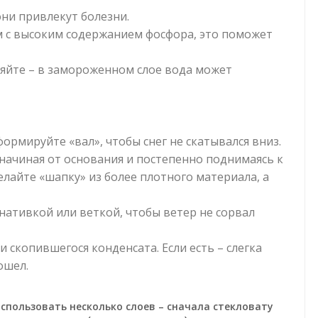
они привлекут болезни.
 с высоким содержанием фосфора, это поможет
яйте – в замороженном слое вода может
формируйте «вал», чтобы снег не скатывался вниз.
ачиная от основания и постепенно поднимаясь к
елайте «шапку» из более плотного материала, а
нативкой или веткой, чтобы ветер не сорвал
ли скопившегося конденсата. Если есть – слегка
ошел.
спользовать несколько слоев – сначала стекловату