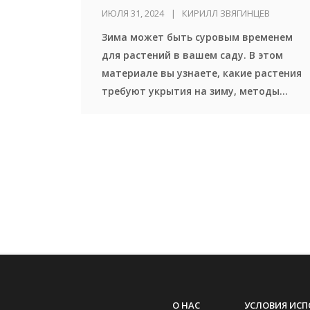
сада
ИЮЛЯ 31, 2024
КИРИЛЛ ЗВЯГИНЦЕВ
Зима может быть суровым временем
для растений в вашем саду. В этом
материале вы узнаете, какие растения
требуют укрытия на зиму, методы
укрытия и практические советы для
сохранения здоровья ваших зеленых
питомцев до весны.
О НАС
УСЛОВИЯ ИС