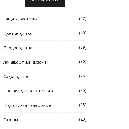
(42)
Защита растений
(40)
Цветоводство
(39)
Плодоводство
(30)
Ландшафтный дизайн
(26)
Садоводство
(25)
Овощеводство в теплице
(25)
Подготовка сада к зиме
(23)
Газоны