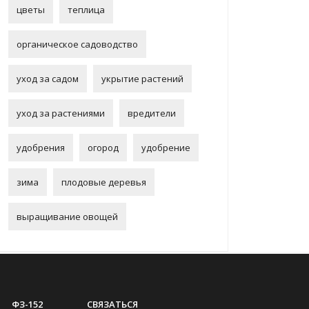
цветы
теплица
органическое садоводство
уход за садом
укрытие растений
уход за растениями
вредители
удобрения
огород
удобрение
зима
плодовые деревья
выращивание овощей
ФЗ-152
СВЯЗАТЬСЯ