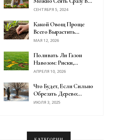
Можно Сеять Сразу В
Открытый Грунт:
СЕНТЯБРЯ 5, 2024
Советы И
Рекомендации
Какой Овощ Проще
Всего Вырастить
Новичку: Топ-5
МАЯ 12, 2026
Неприхотливых
Культур Для Дачи И
Поливать Ли Газон
Дома
Навозом: Риски,
Правила И Лучшие
АПРЕЛЯ 10, 2026
Альтернативы
Что Будет, Если Сильно
Обрезать Дерево:
Последствия, Советы,
ИЮЛЯ 3, 2025
Ошибки
КАТЕГОРИИ