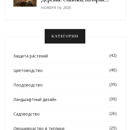
Убивают Саженцы
НОЯБРЯ 16, 2025
КАТЕГОРИИ
(42)
Защита растений
(40)
Цветоводство
(39)
Плодоводство
(30)
Ландшафтный дизайн
(26)
Садоводство
(25)
Овощеводство в теплице