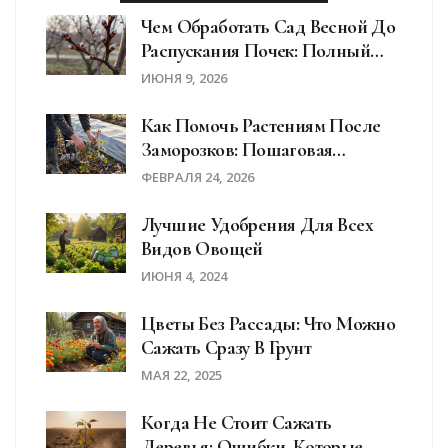
Чем Обработать Сад Весной До
Распускания Почек: Полный
Список Препаратов И Схемы
ИЮНЯ 9, 2026
Как Помочь Растениям После
Заморозков: Пошаговая
Инструкция Для Сада И
ФЕВРАЛЯ 24, 2026
Огорода
Лучшие Удобрения Для Всех
Видов Овощей
ИЮНЯ 4, 2024
Цветы Без Рассады: Что Можно
Сажать Сразу В Грунт
МАЯ 22, 2025
Когда Не Стоит Сажать
Деревья: Ошибки, Которые