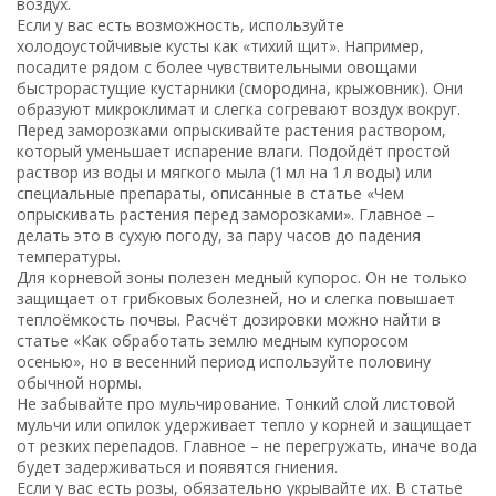
воздух.
Если у вас есть возможность, используйте
холодоустойчивые кусты как «тихий щит». Например,
посадите рядом с более чувствительными овощами
быстрорастущие кустарники (смородина, крыжовник). Они
образуют микроклимат и слегка согревают воздух вокруг.
Перед заморозками опрыскивайте растения раствором,
который уменьшает испарение влаги. Подойдёт простой
раствор из воды и мягкого мыла (1 мл на 1 л воды) или
специальные препараты, описанные в статье «Чем
опрыскивать растения перед заморозками». Главное –
делать это в сухую погоду, за пару часов до падения
температуры.
Для корневой зоны полезен медный купорос. Он не только
защищает от грибковых болезней, но и слегка повышает
теплоёмкость почвы. Расчёт дозировки можно найти в
статье «Как обработать землю медным купоросом
осенью», но в весенний период используйте половину
обычной нормы.
Не забывайте про мульчирование. Тонкий слой листовой
мульчи или опилок удерживает тепло у корней и защищает
от резких перепадов. Главное – не перегружать, иначе вода
будет задерживаться и появятся гниения.
Если у вас есть розы, обязательно укрывайте их. В статье