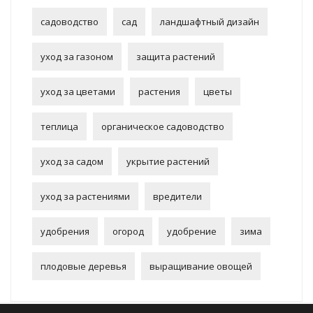
садоводство
сад
ландшафтный дизайн
уход за газоном
защита растений
уход за цветами
растения
цветы
теплица
органическое садоводство
уход за садом
укрытие растений
уход за растениями
вредители
удобрения
огород
удобрение
зима
плодовые деревья
выращивание овощей