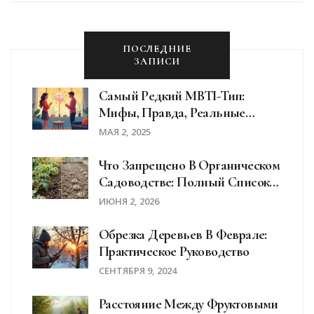
Практические советы помогут избежать типичных
ошибок при выборе и посадке.
ПОСЛЕДНИЕ
ЗАПИСИ
Самый Редкий MBTI-Тип:
Мифы, Правда, Реальные
Черты И Научные Данные
МАЯ 2, 2025
Что Запрещено В Органическом
Садоводстве: Полный Список
Химикатов И Правил
ИЮНЯ 2, 2026
Обрезка Деревьев В Феврале:
Практическое Руководство
СЕНТЯБРЯ 9, 2024
Расстояние Между Фруктовыми