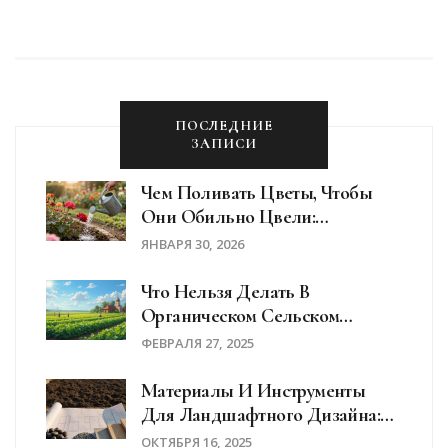
остаются актуальной темой для тех, кто хочет
сохранить свои растения от последствий
заморозков. В статье обсуждаются основные
аспекты использования этого средства, советы и
рекомендации по его применению в условиях
ПОСЛЕДНИЕ
морозов.
ЗАПИСИ
Чем Поливать Цветы, Чтобы
Они Обильно Цвели:
Проверенные Способы И
ЯНВАРЯ 30, 2026
Средства
Что Нельзя Делать В
Органическом Сельском
Хозяйстве
ФЕВРАЛЯ 27, 2025
Материалы И Инструменты
Для Ландшафтного Дизайна:
Что Выбрать
ОКТЯБРЯ 16, 2025