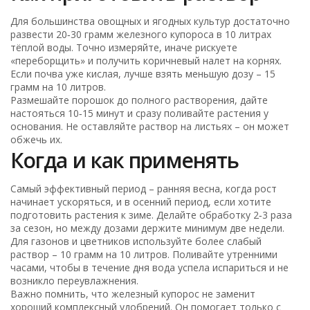
Для большинства овощных и ягодных культур достаточно
развести 20‑30 грамм железного купороса в 10 литрах
тёплой воды. Точно измеряйте, иначе рискуете
«переборщить» и получить коричневый налет на корнях.
Если почва уже кислая, лучше взять меньшую дозу – 15
грамм на 10 литров.
Размешайте порошок до полного растворения, дайте
настояться 10‑15 минут и сразу поливайте растения у
основания. Не оставляйте раствор на листьях – он может
обжечь их.
Когда и как применять
Самый эффективный период – ранняя весна, когда рост
начинает ускоряться, и в осенний период, если хотите
подготовить растения к зиме. Делайте обработку 2‑3 раза
за сезон, но между дозами держите минимум две недели.
Для газонов и цветников используйте более слабый
раствор – 10 грамм на 10 литров. Поливайте утренними
часами, чтобы в течение дня вода успела испариться и не
возникло переувлажнения.
Важно помнить, что железный купорос не заменит
хороший комплексный удобрений. Он помогает только с