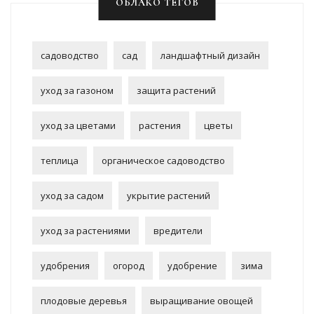
ОБЛАКО ТЕГОВ
садоводство
сад
ландшафтный дизайн
уход за газоном
защита растений
уход за цветами
растения
цветы
теплица
органическое садоводство
уход за садом
укрытие растений
уход за растениями
вредители
удобрения
огород
удобрение
зима
плодовые деревья
выращивание овощей