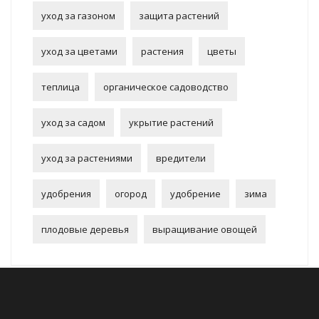
уход за газоном
защита растений
уход за цветами
растения
цветы
теплица
органическое садоводство
уход за садом
укрытие растений
уход за растениями
вредители
удобрения
огород
удобрение
зима
плодовые деревья
выращивание овощей