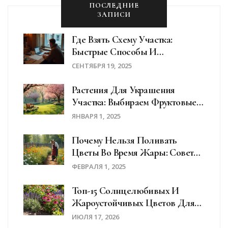
ПОСЛЕДНИЕ
ЗАПИСИ
Где Взять Схему Участка:
Быстрые Способы И
Официальные Документы В
СЕНТЯБРЯ 19, 2025
2025
Растения Для Украшения
Участка: Выбираем Фруктовые
Деревья
ЯНВАРЯ 1, 2025
Почему Нельзя Поливать
Цветы Во Время Жары: Советы
И Хитрости
ФЕВРАЛЯ 1, 2025
Топ-15 Солнцелюбивых И
Жароустойчивых Цветов Для
Сада: Список, Посадка И Уход
ИЮЛЯ 17, 2026