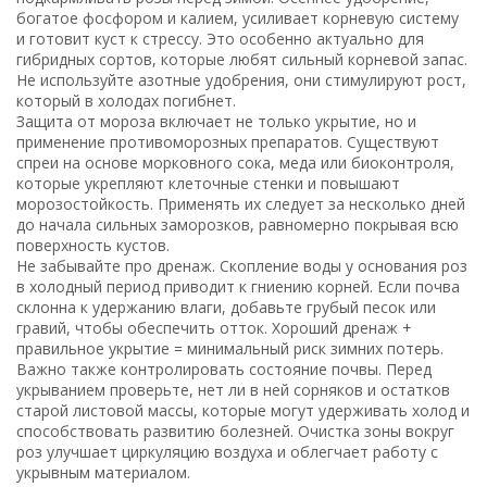
богатое фосфором и калием, усиливает корневую систему
и готовит куст к стрессу. Это особенно актуально для
гибридных сортов, которые любят сильный корневой запас.
Не используйте азотные удобрения, они стимулируют рост,
который в холодах погибнет.
Защита от мороза включает не только укрытие, но и
применение противоморозных препаратов. Существуют
спреи на основе морковного сока, меда или биоконтроля,
которые укрепляют клеточные стенки и повышают
морозостойкость. Применять их следует за несколько дней
до начала сильных заморозков, равномерно покрывая всю
поверхность кустов.
Не забывайте про дренаж. Скопление воды у основания роз
в холодный период приводит к гниению корней. Если почва
склонна к удержанию влаги, добавьте грубый песок или
гравий, чтобы обеспечить отток. Хороший дренаж +
правильное укрытие = минимальный риск зимних потерь.
Важно также контролировать состояние почвы. Перед
укрыванием проверьте, нет ли в ней сорняков и остатков
старой листовой массы, которые могут удерживать холод и
способствовать развитию болезней. Очистка зоны вокруг
роз улучшает циркуляцию воздуха и облегчает работу с
укрывным материалом.