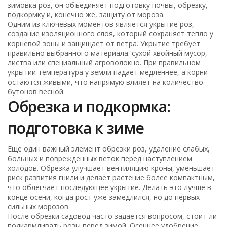
зимовка роз
, он объединяет подготовку почвы, обрезку,
подкормку и, конечно же, защиту от мороза.
Одним из ключевых моментов является
укрытие роз
,
создание изоляционного слоя, который сохраняет тепло у
корневой зоны и защищает от ветра
. Укрытие требует
правильно выбранного материала: сухой хвойный мусор,
листва или специальный агроволокно. При правильном
укрытии температура у земли падает медленнее, а корни
остаются живыми, что напрямую влияет на количество
бутонов весной.
Обрезка и подкормка:
подготовка к зиме
Еще один важный элемент
обрезки роз
,
удаление слабых,
больных и поврежденных веток перед наступлением
холодов
. Обрезка улучшает вентиляцию кроны, уменьшает
риск развития гнили и делает растение более компактным,
что облегчает последующее укрытие. Делать это лучше в
конце осени, когда рост уже замедлился, но до первых
сильных морозов.
После обрезки садовод часто задаётся вопросом, стоит ли
подкармливать розы перед зимой. Осеннее удобрение,