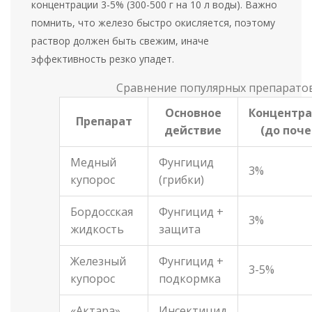
концентрации 3-5% (300-500 г на 10 л воды). Важно
помнить, что железо быстро окисляется, поэтому
раствор должен быть свежим, иначе
эффективность резко упадет.
Сравнение популярных препаратов
Основное
Концентр
Препарат
действие
(до поче
Медный
Фунгицид
3%
купорос
(грибки)
Бордосская
Фунгицид +
3%
жидкость
защита
Железный
Фунгицид +
3-5%
купорос
подкормка
«Актара»
Инсектицид