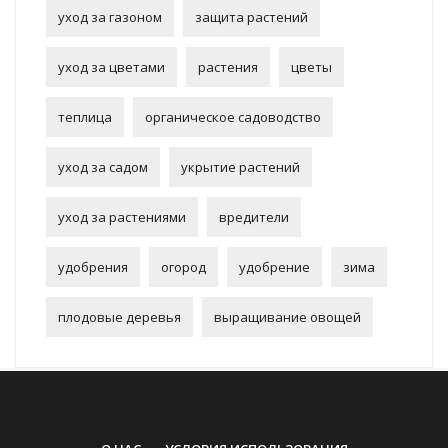
уход за газоном
защита растений
уход за цветами
растения
цветы
теплица
органическое садоводство
уход за садом
укрытие растений
уход за растениями
вредители
удобрения
огород
удобрение
зима
плодовые деревья
выращивание овощей