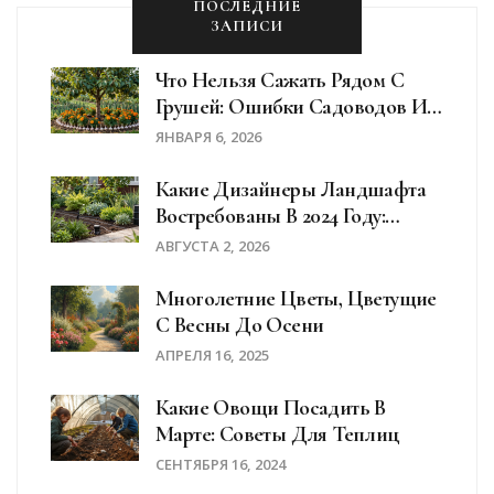
ПОСЛЕДНИЕ
ЗАПИСИ
Что Нельзя Сажать Рядом С
Грушей: Ошибки Садоводов И
Какие Растения Мешают
ЯНВАРЯ 6, 2026
Урожаю
Какие Дизайнеры Ландшафта
Востребованы В 2024 Году:
Тренды И Навыки
АВГУСТА 2, 2026
Многолетние Цветы, Цветущие
С Весны До Осени
АПРЕЛЯ 16, 2025
Какие Овощи Посадить В
Марте: Советы Для Теплиц
СЕНТЯБРЯ 16, 2024