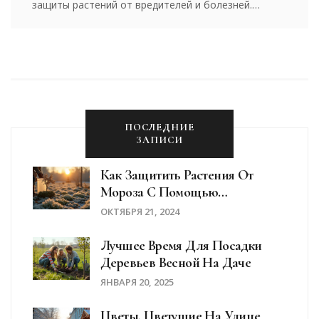
защиты растений от вредителей и болезней.
Узнайте, какие препараты использовать и как
правильно проводить обработку для достижения
наилучших результатов.
ПОСЛЕДНИЕ
ЗАПИСИ
Как Защитить Растения От
Мороза С Помощью
Пластиковых Ведер
ОКТЯБРЯ 21, 2024
Лучшее Время Для Посадки
Деревьев Весной На Даче
ЯНВАРЯ 20, 2025
Цветы, Цветущие На Улице