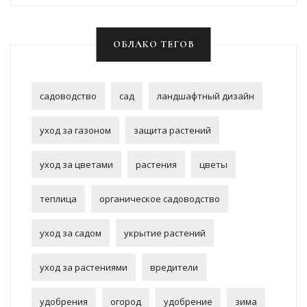
ОБЛАКО ТЕГОВ
садоводство
сад
ландшафтный дизайн
уход за газоном
защита растений
уход за цветами
растения
цветы
теплица
органическое садоводство
уход за садом
укрытие растений
уход за растениями
вредители
удобрения
огород
удобрение
зима