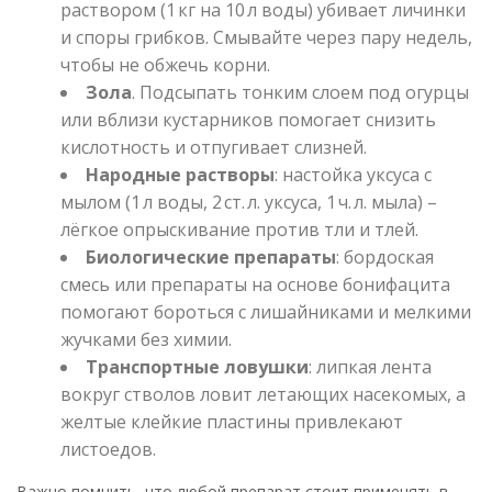
раствором (1 кг на 10 л воды) убивает личинки
и споры грибков. Смывайте через пару недель,
чтобы не обжечь корни.
Зола
. Подсыпать тонким слоем под огурцы
или вблизи кустарников помогает снизить
кислотность и отпугивает слизней.
Народные растворы
: настойка уксуса с
мылом (1 л воды, 2 ст. л. уксуса, 1 ч. л. мыла) –
лёгкое опрыскивание против тли и тлей.
Биологические препараты
: бордоская
смесь или препараты на основе бонифацита
помогают бороться с лишайниками и мелкими
жучками без химии.
Транспортные ловушки
: липкая лента
вокруг стволов ловит летающих насекомых, а
желтые клейкие пластины привлекают
листоедов.
Важно помнить, что любой препарат стоит применять в