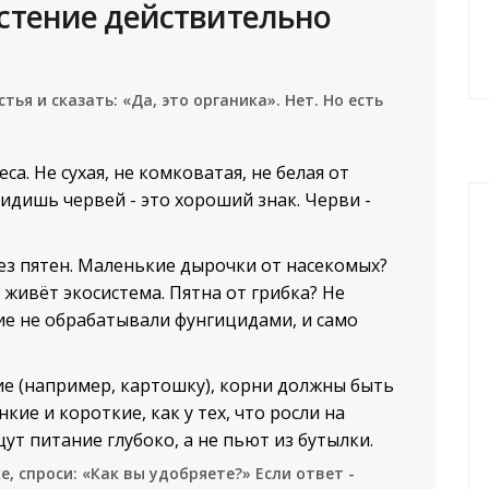
астение действительно
ья и сказать: «Да, это органика». Нет. Но есть
еса. Не сухая, не комковатая, не белая от
видишь червей - это хороший знак. Черви -
без пятен. Маленькие дырочки от насекомых?
у живёт экосистема. Пятна от грибка? Не
ие не обрабатывали фунгицидами, и само
ие (например, картошку), корни должны быть
кие и короткие, как у тех, что росли на
ут питание глубоко, а не пьют из бутылки.
, спроси: «Как вы удобряете?» Если ответ -