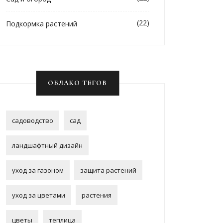
(22)
Подкормка растений
ОБЛАКО ТЕГОВ
садоводство
сад
ландшафтный дизайн
уход за газоном
защита растений
уход за цветами
растения
цветы
теплица