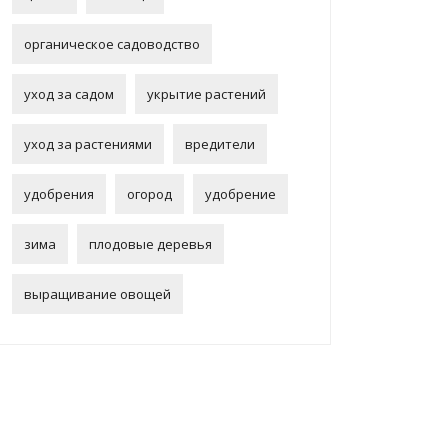
органическое садоводство
уход за садом
укрытие растений
уход за растениями
вредители
удобрения
огород
удобрение
зима
плодовые деревья
выращивание овощей