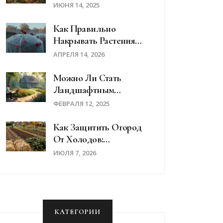
Стоит Ли Её
ИЮНЯ 14, 2025
Использовать?
Как Правильно
Накрывать Растения
Морозной Тканью:
АПРЕЛЯ 14, 2026
Пошаговая Инструкция
Можно Ли Стать
Ландшафтным
Дизайнером Без
ФЕВРАЛЯ 12, 2025
Образования?
Как Защитить Огород
От Холодов:
Проверенные Способы
ИЮЛЯ 7, 2026
Укрытия Растений На
Зиму
КАТЕГОРИИ