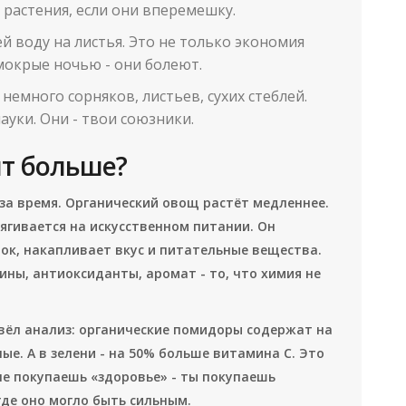
 растения, если они вперемешку.
й воду на листья. Это не только экономия
 мокрые ночью - они болеют.
 немного сорняков, листьев, сухих стеблей.
ауки. Они - твои союзники.
ит больше?
 за время. Органический овощ растёт медленнее.
тягивается на искусственном питании. Он
ток, накапливает вкус и питательные вещества.
ины, антиоксиданты, аромат - то, что химия не
овёл анализ: органические помидоры содержат на
е. А в зелени - на 50% больше витамина С. Это
не покупаешь «здоровье» - ты покупаешь
где оно могло быть сильным.