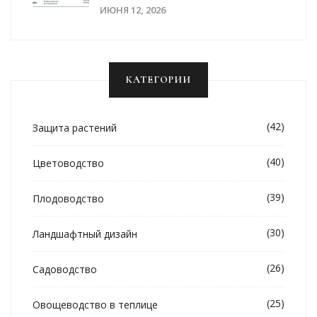
Саду: Полный Список И
ИЮНЯ 12, 2026
Инструкции
КАТЕГОРИИ
(42)
Защита растений
(40)
Цветоводство
(39)
Плодоводство
(30)
Ландшафтный дизайн
(26)
Садоводство
(25)
Овощеводство в теплице