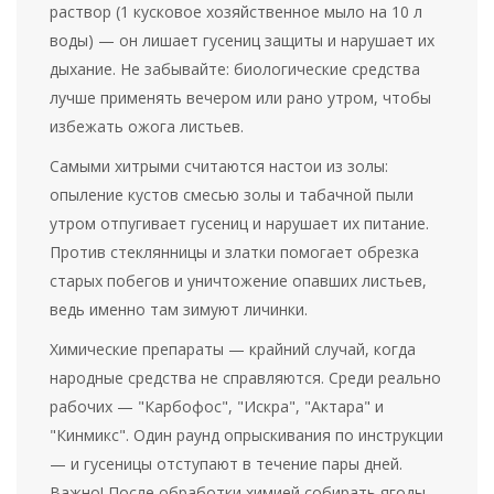
раствор (1 кусковое хозяйственное мыло на 10 л
воды) — он лишает гусениц защиты и нарушает их
дыхание. Не забывайте: биологические средства
лучше применять вечером или рано утром, чтобы
избежать ожога листьев.
Самыми хитрыми считаются настои из золы:
опыление кустов смесью золы и табачной пыли
утром отпугивает гусениц и нарушает их питание.
Против стеклянницы и златки помогает обрезка
старых побегов и уничтожение опавших листьев,
ведь именно там зимуют личинки.
Химические препараты — крайний случай, когда
народные средства не справляются. Среди реально
рабочих — "Карбофос", "Искра", "Актара" и
"Кинмикс". Один раунд опрыскивания по инструкции
— и гусеницы отступают в течение пары дней.
Важно! После обработки химией собирать ягоды