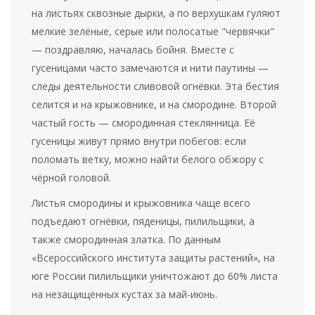
на листьях сквозные дырки, а по верхушкам гуляют
мелкие зелёные, серые или полосатые "червячки"
— поздравляю, началась бойня. Вместе с
гусеницами часто замечаются и нити паутины —
следы деятельности сливовой огнёвки. Эта бестия
селится и на крыжовнике, и на смородине. Второй
частый гость — смородинная стеклянница. Её
гусеницы живут прямо внутри побегов: если
поломать ветку, можно найти белого обжору с
чёрной головой.
Листья смородины и крыжовника чаще всего
подъедают огнёвки, пяденицы, пилильщики, а
также смородинная златка. По данным
«Всероссийского института защиты растений», на
юге России пилильщики уничтожают до 60% листа
на незащищённых кустах за май-июнь.