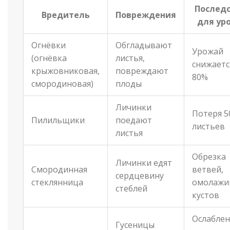
Послед
Вредитель
Повреждения
для ур
Огнёвки
Обгладывают
Урожай
(огнёвка
листья,
снижаетс
крыжовниковая,
повреждают
80%
смородиновая)
плоды
Личинки
Потеря 5
Пилильщики
поедают
листьев
листья
Обрезка
Личинки едят
Смородинная
ветвей,
сердцевину
стеклянница
омолажи
стеблей
кустов
Ослабле
Гусеницы