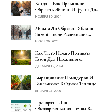
Когда И Как Правильно
Обрезать Яблони И Груши Для
Хорошего Урожая
НОЯБРЯ 30, 2024
Можно Ли Обрезать Яблони
Зимой После Распускания
Почек: Ошибки, Риски И Опыт
ИЮЛЯ 26, 2025
Садоводов
Как Часто Нужно Поливать
Газон Для Идеального
Результата
ДЕКАБРЯ 12, 2024
Выращивание Помидоров И
Баклажанов В Одной Теплице:
Секреты И Советы
ЯНВАРЯ 23, 2025
Препараты Для
Обеззараживания Почвы В