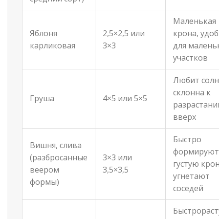
Маленькая
Яблоня
2,5×2,5 или
крона, удо
карликовая
3×3
для малень
участков
Любит солн
склонна к
Груша
4×5 или 5×5
разрастан
вверх
Быстро
Вишня, слива
формируют
(разбросанные
3×3 или
густую крон
веером
3,5×3,5
угнетают
формы)
соседей
Быстрораст