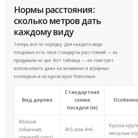
Нормы расстояния:
сколько метров дать
каждому виду
Теперь всё по порядку. Для каждого вида
плодовых есть свои стандарты расстояний — их
придумали не зря. Вот таблица — её советуют
использовать даже на экзаменах в аграрных
колледжах и на курсах вуза Поволжья.
Стандартная
Вид дерева
схема
Особенно
посадки (м)
Яблоня
Крона круп
(обычная,
4×5 или 4×6
мощные ко
средний сорт)