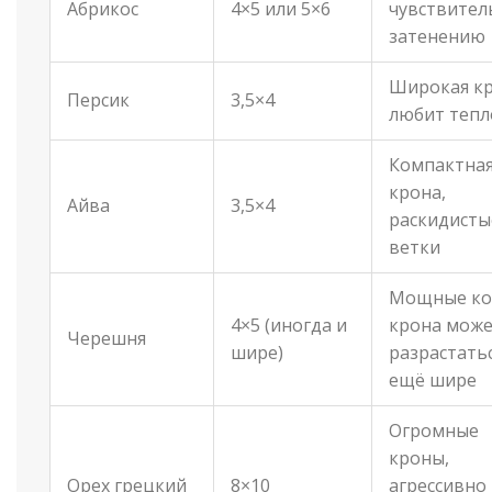
Абрикос
4×5 или 5×6
чувствител
затенению
Широкая кр
Персик
3,5×4
любит тепл
Компактна
крона,
Айва
3,5×4
раскидисты
ветки
Мощные ко
4×5 (иногда и
крона мож
Черешня
шире)
разрастать
ещё шире
Огромные
кроны,
Орех грецкий
8×10
агрессивно