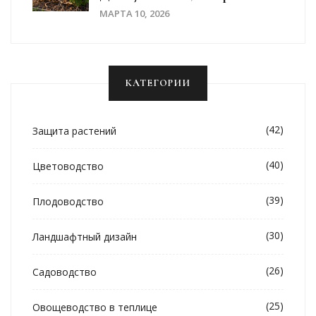
Убивают Ваш Сад
МАРТА 10, 2026
КАТЕГОРИИ
(42)
Защита растений
(40)
Цветоводство
(39)
Плодоводство
(30)
Ландшафтный дизайн
(26)
Садоводство
(25)
Овощеводство в теплице