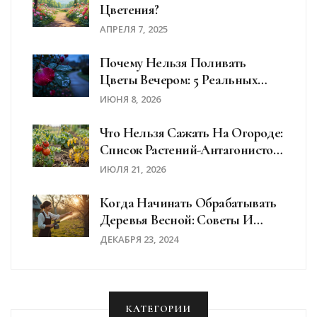
Цветения?
АПРЕЛЯ 7, 2025
Почему Нельзя Поливать
Цветы Вечером: 5 Реальных
Рисков И Как Избежать
ИЮНЯ 8, 2026
Ошибок
Что Нельзя Сажать На Огороде:
Список Растений-Антагонистов
И Ошибок Новичков
ИЮЛЯ 21, 2026
Когда Начинать Обрабатывать
Деревья Весной: Советы И
Рекомендации
ДЕКАБРЯ 23, 2024
КАТЕГОРИИ