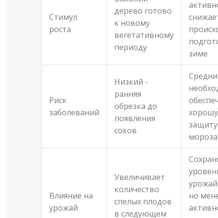
активн
дерево готово
Стимул
снижает
к новому
роста
происх
вегетативному
подгот
периоду
зиме
Средни
Низкий -
необхо
ранняя
Риск
обеспе
обрезка до
заболеваний
хорош
появления
защиту
соков
мороза
Сохран
уровен
Увеличивает
урожай
количество
Влияние на
но мен
спелых плодов
урожай
активн
в следующем