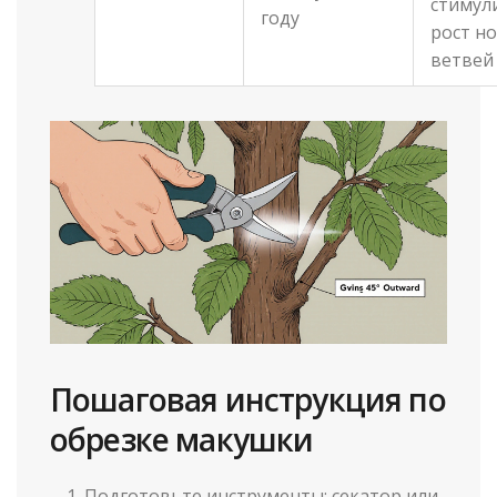
стимул
году
рост н
ветвей
Пошаговая инструкция по
обрезке макушки
Подготовьте инструменты: секатор или