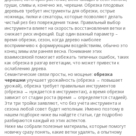
груши, сливы и, конечно же, черешни
. Обрезка плодовых
деревьев требует
инструменты для обрезки
,
острые
ножницы, пилки и секаторы, которые позволяют делать
чистый рез без повреждения ткани
. Правильный выбор
инструмента влияет на скорость восстановления ветки и
снижает риск инфекций. Ещё один важный параметр –
время обрезки
,
сезон, когда дерево наиболее
восприимчиво к формирующим воздействиям, обычно это
конец зимы или ранняя весна
. Понимание этих
взаимосвязей помогает избежать типичных ошибок, таких
как обрезка в разгар вегетации, что может привести к
ослаблению дерева.
Семантические связи просты, но мощные:
обрезка
черешни
улучшает урожайность (обрезка → повышает
урожай), обрезка требует правильных инструментов
(обрезка → нуждается в инструментах), а время обрезки
зависит от стадии роста (время → определяется стадией).
Эти три тройки заявляют, что без учёта инструмента и
сезона любой совет будет неполным. Именно поэтому в
нашем подборке ниже вы найдёте статьи, где подробно
разбираются каждый из этих аспектов.
Ниже мы собрали полезные материалы, которые помогут
новичку сразу понять, какие ветки удалять, а опытному