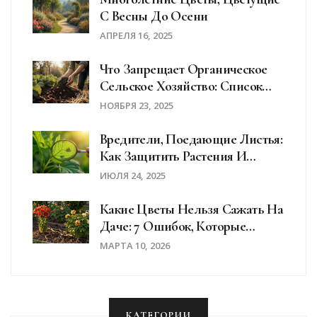
С Весны До Осени
АПРЕЛЯ 16, 2025
Что Запрещает Органическое
Сельское Хозяйство: Список
Запрещённых Веществ И
НОЯБРЯ 23, 2025
Практик
Вредители, Поедающие Листья:
Как Защитить Растения И
Спасти Урожай
ИЮЛЯ 24, 2025
Какие Цветы Нельзя Сажать На
Даче: 7 Ошибок, Которые
Убивают Ваш Сад
МАРТА 10, 2026
КАТЕГОРИИ