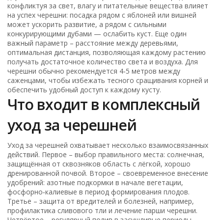
конфликтуя за свет, влагу и питательные вещества
влияет
на успех черешни: посадка рядом с яблоней или вишней
может ускорить развитие, а рядом с сильными
конкурирующими дубами — ослабить куст. Еще один
важный параметр –
расстояние между деревьями
,
оптимальная дистанция, позволяющая каждому растению
получать достаточное количество света и воздуха
. Для
черешни обычно рекомендуется 4‑5 метров между
саженцами, чтобы избежать тесного сращивания корней и
обеспечить удобный доступ к каждому кусту.
Что входит в комплексный
уход за черешней
Уход за черешней охватывает несколько взаимосвязанных
действий. Первое – выбор правильного места: солнечная,
защищённая от сквозняков область с лёгкой, хорошо
дренированной почвой. Второе – своевременное внесение
удобрений: азотные подкормки в начале вегетации,
фосфорно‑калиевые в период формирования плодов.
Третье – защита от вредителей и болезней, например,
профилактика сливового тли и лечение парши черешни.
Четвёртое – регулярный полив в засушливые периоды,