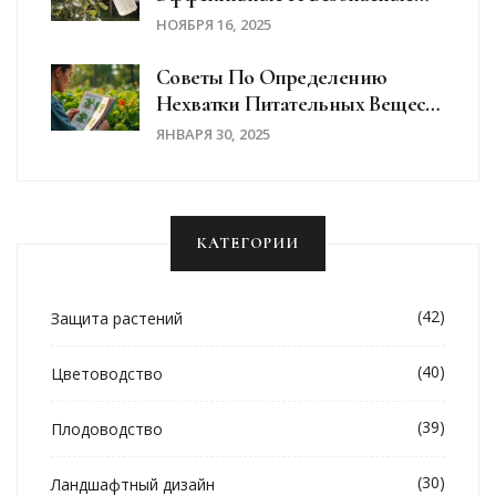
Способы
НОЯБРЯ 16, 2025
Советы По Определению
Нехватки Питательных Веществ
У Растений По Листьям
ЯНВАРЯ 30, 2025
КАТЕГОРИИ
(42)
Защита растений
(40)
Цветоводство
(39)
Плодоводство
(30)
Ландшафтный дизайн