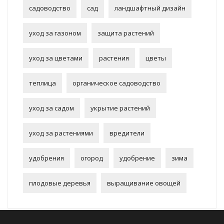
садоводство
сад
ландшафтный дизайн
уход за газоном
защита растений
уход за цветами
растения
цветы
теплица
органическое садоводство
уход за садом
укрытие растений
уход за растениями
вредители
удобрения
огород
удобрение
зима
плодовые деревья
выращивание овощей