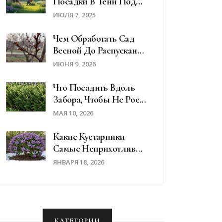
Посадки В Тени Под
Деревьями: Подбор И
ИЮЛЯ 7, 2025
Уход
Чем Обработать Сад
Весной До Распускания
Почек: Полный Список
ИЮНЯ 9, 2026
Препаратов И Схемы
Что Посадить Вдоль
Забора, Чтобы Не Росла
Трава: Лучшие
МАЯ 10, 2026
Растения Для
Подавления Сорняков
Какие Кустарники
Самые Неприхотливые
Для Сада В России
ЯНВАРЯ 18, 2026
КАТЕГОРИИ