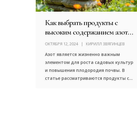
Как выбрать продукты с
высоким содержанием азота
для подкормки сада
ОКТЯБРЯ 12, 2024
КИРИЛЛ ЗВЯГИНЦЕВ
Азот является жизненно важным
элементом для роста садовых культур
и повышения плодородия почвы. В
статье рассматриваются продукты с
высоким содержанием азота, такие
как компост, навоз и зелёные
удобрения. Она предлагает советы по
использованию этих продуктов для
улучшения здоровья сада. Упор
сделан на практические
рекомендации и советы садоводам.