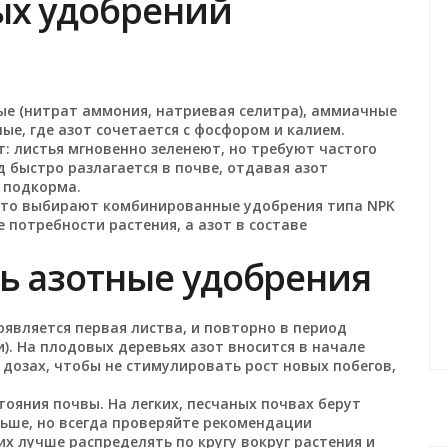
ых удобрений
е (нитрат аммония, натриевая селитра), аммиачные
ые, где азот сочетается с фосфором и калием.
 листья мгновенно зеленеют, но требуют частого
 быстро разлагается в почве, отдавая азот
 подкорма.
асто выбирают комбинированные удобрения типа NPK
 потребности растения, а азот в составе
ть азотные удобрения
оявляется первая листва, и повторно в период
и). На плодовых деревьях азот вносится в начале
х дозах, чтобы не стимулировать рост новых побегов,
тояния почвы. На легких, песчаных почвах берут
льше, но всегда проверяйте рекомендации
их лучше распределять по кругу вокруг растения и