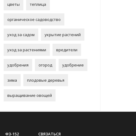
цветы
теплица
органическое садоводство
уход за садом
укрытие растений
уход за растениями
вредители
удобрения
огород
удобрение
зима
плодовые деревья
выращивание овощей
ФЗ-152
СВЯЗАТЬСЯ