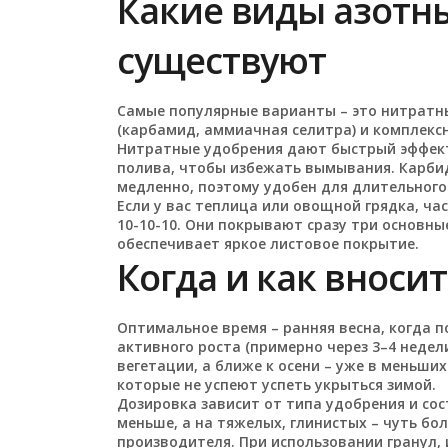
Какие виды азотн
существуют
Самые популярные варианты – это нитратны
(карбамид, аммиачная селитра) и комплексн
Нитратные удобрения дают быстрый эффект:
полива, чтобы избежать вымывания. Карбид
медленно, поэтому удобен для длительного
Если у вас теплица или овощной грядка, ч
10-10-10. Они покрывают сразу три основные
обеспечивает яркое листовое покрытие.
Когда и как вноси
Оптимальное время – ранняя весна, когда п
активного роста (примерно через 3–4 недел
вегетации, а ближе к осени – уже в меньши
которые не успеют успеть укрыться зимой.
Дозировка зависит от типа удобрения и сос
меньше, а на тяжелых, глинистых – чуть бо
производителя. При использовании гранул, 