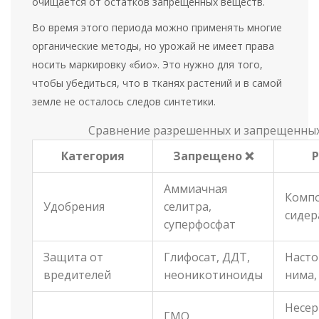
очищается от остатков запрещенных веществ.
Во время этого периода можно применять многие
органические методы, но урожай не имеет права
носить маркировку «био». Это нужно для того,
чтобы убедиться, что в тканях растений и в самой
земле не осталось следов синтетики.
Сравнение разрешенных и запрещенны
Категория
Запрещено ❌
Р
Аммиачная
Компо
Удобрения
селитра,
сидер
суперфосфат
Защита от
Глифосат, ДДТ,
Насто
вредителей
неоникотиноиды
нима,
Несе
ГМО,