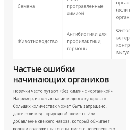
орган
Семена
протравленные
(если 
химией
орган
Фитоп
Антибиотики для
вете
Животноводство
профилактики,
контр
гормоны
выгул
Частые ошибки
начинающих органиков
Новички часто путают «без химии» с «органикой».
Например, использование медного купороса в
больших количествах может быть запрещено,
даже если мед - природный элемент. Или
добавление свежего навоза, который обжигает
корни и содержит патогены, вместо перепревшего