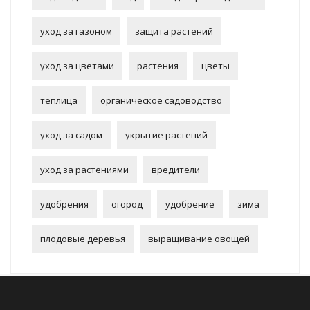
уход за газоном
защита растений
уход за цветами
растения
цветы
теплица
органическое садоводство
уход за садом
укрытие растений
уход за растениями
вредители
удобрения
огород
удобрение
зима
плодовые деревья
выращивание овощей