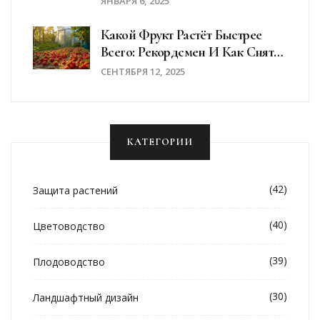
ЯНВАРЯ 6, 2025
Какой Фрукт Растёт Быстрее
Всего: Рекордсмен И Как Снять
Урожай За 60 Дней
СЕНТЯБРЯ 12, 2025
КАТЕГОРИИ
(42)
Защита растений
(40)
Цветоводство
(39)
Плодоводство
(30)
Ландшафтный дизайн