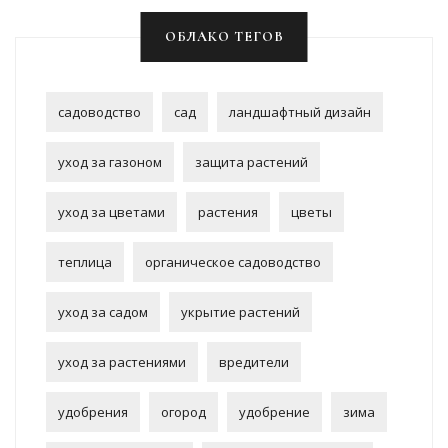
ОБЛАКО ТЕГОВ
садоводство
сад
ландшафтный дизайн
уход за газоном
защита растений
уход за цветами
растения
цветы
теплица
органическое садоводство
уход за садом
укрытие растений
уход за растениями
вредители
удобрения
огород
удобрение
зима