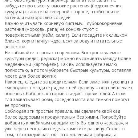
забудьте про высоту: высокие растения (подсолнечник,
кукуруза) ставьте на северной стороне, чтобы они не
затеняли низкорослых соседей.
Важно учитывать корневую систему. Глубококорневые
растения (морковь, репа) не конфликтуют с
поверхностными (лайм, салат). Если посадите их слишком
близко, корни начнут «драться» за воду и питательные
вещества.
Не забывайте о сроках созревания. Быстросъедаемые
культуры (редис, редиска) можно высаживать между более
медленными (картофель). Так вы используете землю
полностью, а потом убираете быстрые культуры, оставляя
место для более долгих.
Наконец, следите за вредителями. Если заметили гусениц на
смородине, посадите рядом с ней крапиву – она привлекает
полезных бабочек, которые съедают вредителей. А если
тля захватывает розы, соседняя мята или тимьян помогут
её прогнать.
Соблюдая эти простые правила, вы сделаете свой сад
более здоровым и продуктивным без химии. Попробуйте
добавить к любимым овощам хотя бы одного «соседа», и
уже через несколько недель заметите разницу. Секрет в
том, что каждый расток – это маленькая фабрика, а