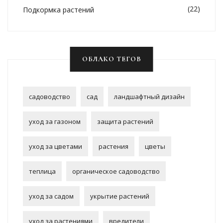
(22)
Подкормка растений
ОБЛАКО ТЕГОВ
садоводство
сад
ландшафтный дизайн
уход за газоном
защита растений
уход за цветами
растения
цветы
теплица
органическое садоводство
уход за садом
укрытие растений
уход за растениями
вредители