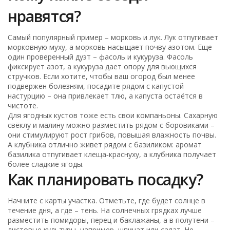
нравятся?
Самый популярный пример – морковь и лук. Лук отпугивает
морковную муху, а морковь насыщает почву азотом. Еще
один проверенный дуэт – фасоль и кукуруза. Фасоль
фиксирует азот, а кукуруза дает опору для вьющихся
стручков. Если хотите, чтобы ваш огород был менее
подвержен болезням, посадите рядом с капустой
настурцию – она привлекает тлю, а капуста остаётся в
чистоте.
Для ягодных кустов тоже есть свои компаньоны. Сахарную
свёклу и малину можно разместить рядом с боровиками –
они стимулируют рост грибов, повышая влажность почвы.
А клубника отлично живет рядом с базиликом: аромат
базилика отпугивает клеща‑краснуху, а клубника получает
более сладкие ягоды.
Как планировать посадку?
Начните с карты участка. Отметьте, где будет солнце в
течение дня, а где – тень. На солнечных грядках лучше
разместить помидоры, перец и баклажаны, а в полутени –
листовые культуры, например, шпинат или салат. Не