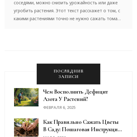
соседями, можно снизить урожайность или даже
угробить растения. Этот текст расскажет о том, с
какими растениями точно не нужно сажать томаты
в теплице. Узнайте о том, что некоторые овощи
конфликтуют друг с другом из-за выделяемых
веществ или общей конкуренции за ресурсы.
Подробно разберём причины несовместимости и
дадим практичные советы, чтобы ваши посадки
радовали отличными плодами.
ПОСЛЕДНИЕ
ЗАПИСИ
Чем Восполнить Дефицит
Азота У Растений?
ФЕВРАЛЯ 6, 2025
Как Правильно Сажать Цветы
В Саду: Пошаговая Инструкция
Для Пышного Цветения