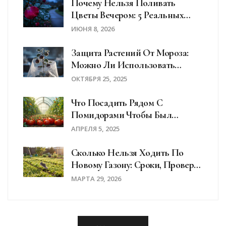
Почему Нельзя Поливать
Цветы Вечером: 5 Реальных
Рисков И Как Избежать
ИЮНЯ 8, 2026
Ошибок
Защита Растений От Мороза:
Можно Ли Использовать
Полиэтиленовые Пакеты?
ОКТЯБРЯ 25, 2025
Что Посадить Рядом С
Помидорами Чтобы Был
Хороший Урожай?
АПРЕЛЯ 5, 2025
Сколько Нельзя Ходить По
Новому Газону: Сроки, Проверка
И Уход До Полного Роста
МАРТА 29, 2026