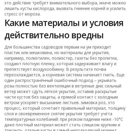
это действие требует внимательного выбора, иначе можно
лишить кусты кислорода, вызвать гниение корней и усилить
стресс от мороза.
Какие материалы и условия
действительно вредны
Для большинства садоводов первым на ум приходит
пластик или мешковина, но
материалы для укрытия
,
например, полиэтилен, полиэстер, газеты без пропитки,
создают плотную пленку, которая задерживает влагу и
препятствует воздухообмену
. В результате почва
переохлаждается, а корневая система начинает гнить. Еще
один распространённый ошибочный подход – укрывать
розы полностью без вентиляции в ветреные дни; сильный
ветер может сдуть лёгкое укрытие, оставив раскрытые
части кустов без защиты, а прямой контакт с холодным
ветром ускоряет высыхание листьев.
зимовка роз
,
это
процесс, который сочетает правильный материал, толщину
слоя и своевременное снятие укрытия
требует учёта
температурных колебаний: при резком падении ниже -10°C
даже плотный материал может стать слишком хрупким и
треснуть, открыв кусты в самый неподходящий момент.