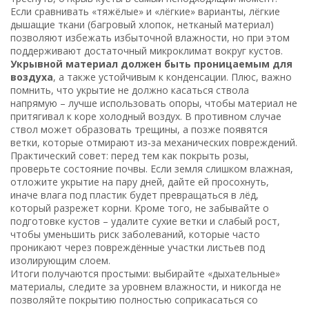
Если сравнивать «тяжёлые» и «лёгкие» варианты, лёгкие
дышащие ткани (багровый хлопок, нетканый материал)
позволяют избежать избыточной влажности, но при этом
поддерживают достаточный микроклимат вокруг кустов.
Укрывной материал должен быть проницаемым для
воздуха
, а также устойчивым к конденсации. Плюс, важно
помнить, что укрытие не должно касаться ствола
напрямую – лучше использовать опоры, чтобы материал не
притягивал к коре холодный воздух. В противном случае
ствол может образовать трещины, а позже появятся
ветки, которые отмирают из‑за механических повреждений.
Практический совет: перед тем как покрыть розы,
проверьте состояние почвы. Если земля слишком влажная,
отложите укрытие на пару дней, дайте ей просохнуть,
иначе влага под пластик будет превращаться в лёд,
который разрежет корни. Кроме того, не забывайте о
подготовке кустов – удалите сухие ветки и слабый рост,
чтобы уменьшить риск заболеваний, которые часто
проникают через повреждённые участки листьев под
изолирующим слоем.
Итоги получаются простыми: выбирайте «дыхательные»
материалы, следите за уровнем влажности, и никогда не
позволяйте покрытию полностью соприкасаться со