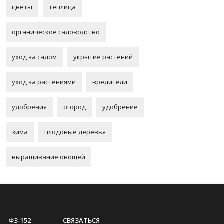
цветы
теплица
органическое садоводство
уход за садом
укрытие растений
уход за растениями
вредители
удобрения
огород
удобрение
зима
плодовые деревья
выращивание овощей
ФЗ-152
СВЯЗАТЬСЯ