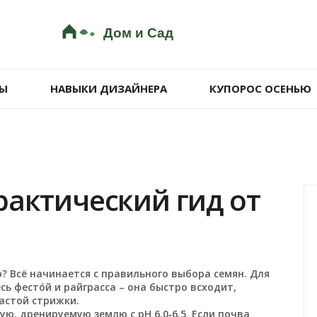
Ы
НАВЫКИ ДИЗАЙНЕРА
КУПОРОС ОСЕНЬЮ
рактический гид от
? Всё начинается с правильного выбора семян. Для
ь фесто́й и райграсса – она быстро всходит,
астой стрижки.
ю, дренируемую землю с pH 6,0‑6,5. Если почва