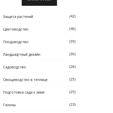
(42)
Защита растений
(40)
Цветоводство
(39)
Плодоводство
(30)
Ландшафтный дизайн
(26)
Садоводство
(25)
Овощеводство в теплице
(25)
Подготовка сада к зиме
(23)
Газоны