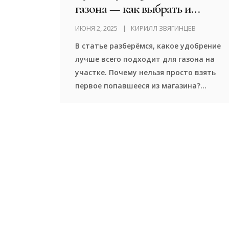
газона — как выбрать и
применять
ИЮНЯ 2, 2025
КИРИЛЛ ЗВЯГИНЦЕВ
В статье разберёмся, какое удобрение
лучше всего подходит для газона на
участке. Почему нельзя просто взять
первое попавшееся из магазина?
Стоит ли использовать органику или
покупать специализированные смеси?
На что смотреть в составе, чтобы
трава была густой и ярко-зелёной?
Будут конкретные примеры, личные
наблюдения и практические советы
по внесению.