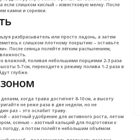
 а если слишком кислый – известковую мелку. После
ем камни и сорняки.
ть
ьзуя разбрасыватель или просто ладонь, а затем
тремитесь к слишком плотному покрытию – оставьте
и». После сеянца полейте лёгким распылением,
 влажность.
но влажной, поливая небольшими порциями 2‑3 раза
высоты 5‑7 см, переходите к режиму полива 1‑2 раза в
йдут глубже.
азоном
делаем, когда трава достигнет 8‑10 см, а высоту
тригайте не реже раза в две недели, но не
дин раз – это ослабит траву.
ной – азотный удобрение для активного роста, летом
ором, осенью – азотный кальций для подготовки к
ую погоду, а потом полейте небольшим объёмом