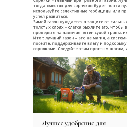
Сорняки – главный враг ровного газона. Лу
тогда «место» для сорняков будет почти ну
используйте селективные гербициды или пр
успел развиться.
Зимой газон нуждается в защите от сильных
толстых слоях – слегка рыхлите его, чтобы 
проверьте на наличие пятен сухой травы, 
Итог: лучший газон – это не магия, а сист
посейте, поддерживайте влагу и подкормку,
сорняками. Следуйте этим простым шагам, и
Лучшее удобрение для