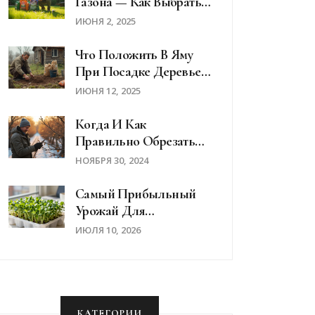
Газона — Как Выбрать
И Применять
ИЮНЯ 2, 2025
Что Положить В Яму
При Посадке Деревьев
Весной: Практические
ИЮНЯ 12, 2025
Советы
Когда И Как
Правильно Обрезать
Яблони И Груши Для
НОЯБРЯ 30, 2024
Хорошего Урожая
Самый Прибыльный
Урожай Для
Выращивания Дома:
ИЮЛЯ 10, 2026
Рейтинг Овощей И
Зелени
КАТЕГОРИИ