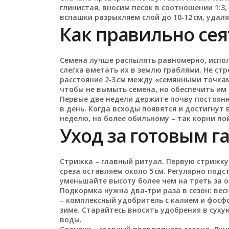
глинистая, вносим песок в соотношении 1:3,
вспашки разрыхляем слой до 10‑12 см, удаля
Как правильно сея
Семена лучше распылять равномерно, испол
слегка вметать их в землю граблями. Не с
расстояние 2‑3 см между «семянными точкам
чтобы не вымыть семена, но обеспечить им
Первые две недели держите почву постоян
в день. Когда всходы появятся и достигнут 
неделю, но более обильному – так корни по
Уход за готовым г
Стрижка – главный ритуал. Первую стрижку 
среза оставляем около 5 см. Регулярно подс
уменьшайте высоту более чем на треть за о
Подкормка нужна два‑три раза в сезон: вес
– комплексный удобритель с калием и фосф
зиме. Старайтесь вносить удобрения в сух
воды.