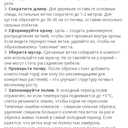
узла.
3.
Сократите длину.
Для деревьев оставьте основные
спицы, остальные ветки сократите до 1‑2 метров. Для
кустов обрезайте до 30‑40 см от почвы, оставив несколько
сильных побегов.
4.
Сформируйте крону.
Цель – создать равномерное
распределение ветвей, чтобы свет проникал внутрь кроны.
Если видите перекрёстные ветки, удаляйте их, чтобы не
образовывались “сквозные” места.
5.
Уберите мусор.
Срезанные ветки собирайте в компост
или используйте как мульчу. Не оставляйте их у корней –
они могут стать рассадником грибков.
6.
Проверьте почву.
После обрезки стоит добавить
компостный торф или золу (по рекомендациям для
конкретных растений) – это улучшит структуру почвы к
весеннему росту.
7.
Запланируйте полив.
В холодный период полив
ограничен, но если температура поднимается до +5 °C,
слегка увлажните землю, чтобы корни не пересохли.
Типичные ошибки новичков – слишком сильная обрезка,
удаление слишком большого количества веток за раз и
обрезка живых тканей в самый холодный период. Если
кажется, что ветка ещё не полностью замёрзла,