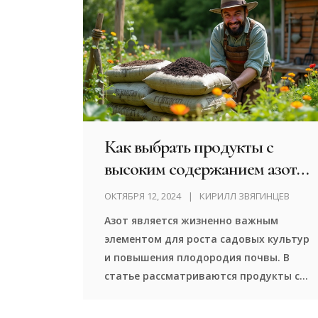
Как выбрать продукты с
высоким содержанием азота
для подкормки сада
ОКТЯБРЯ 12, 2024
КИРИЛЛ ЗВЯГИНЦЕВ
Азот является жизненно важным
элементом для роста садовых культур
и повышения плодородия почвы. В
статье рассматриваются продукты с
высоким содержанием азота, такие
как компост, навоз и зелёные