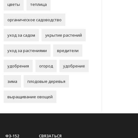
цветы
теплица
органическое садоводство
уход за садом
укрытие растений
уход за растениями
вредители
удобрения
огород
удобрение
зима
плодовые деревья
выращивание овощей
ФЗ-152
СВЯЗАТЬСЯ