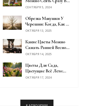
Можно Сеять Сразу В
Открытый Грунт:
СЕНТЯБРЯ 5, 2024
Советы И
Рекомендации
Обрезка Макушки У
Черешни: Когда, Как И
Зачем
ОКТЯБРЯ 13, 2025
Какие Цветы Можно
Сажать Ранней Весной:
Практический Гид
ОКТЯБРЯ 14, 2025
Цветы Для Сада,
Цветущие Всё Лето:
Советы По Выбору И
ОКТЯБРЯ 17, 2024
Уходу
КАТЕГОРИИ