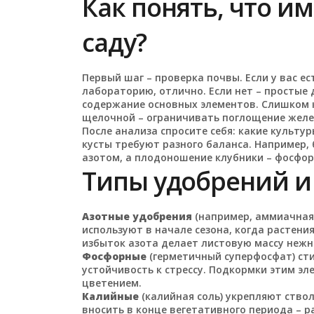
Как понять, что и
саду?
Первый шаг – проверка почвы. Если у вас е
лабораторию, отлично. Если нет – простые
содержание основных элементов. Слишком к
щелочной – ограничивать поглощение желе
После анализа спросите себя: какие культ
кусты требуют разного баланса. Например,
азотом, а плодоношение клубники – фосфор
Типы удобрений и
Азотные удобрения
(например, аммиачная 
используют в начале сезона, когда растени
избыток азота делает листовую массу нежн
Фосфорные
(герметичный суперфосфат) ст
устойчивость к стрессу. Подкормки этим э
цветением.
Калийные
(калийная соль) укрепляют ство
вносить в конце вегетативного периода – 