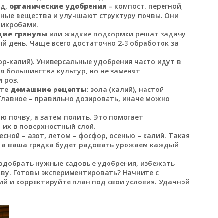
од,
органические удобрения
– компост, перегной,
ьные вещества и улучшают структуру почвы. Они
микробами.
ие гранулы
или жидкие подкормки решат задачу
ый день. Чаще всего достаточно 2‑3 обработок за
ор‑калий). Универсальные удобрения часто идут в
ля большинства культур, но не заменят
 роз.
йте
домашние рецепты
: зола (калий), настой
. Главное – правильно дозировать, иначе можно
ю почву, а затем полить. Это помогает
 их в поверхностный слой.
Весной – азот, летом – фосфор, осенью – калий. Такая
 а ваша грядка будет радовать урожаем каждый
одобрать нужные садовые удобрения, избежать
ву. Готовы экспериментировать? Начните с
ий и корректируйте план под свои условия. Удачной