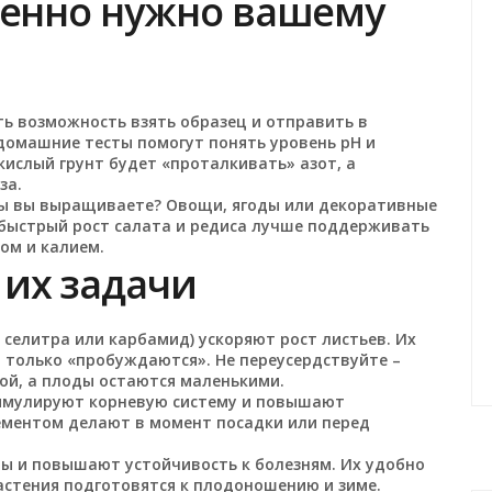
менно нужно вашему
сть возможность взять образец и отправить в
 домашние тесты помогут понять уровень pH и
ислый грунт будет «проталкивать» азот, а
за.
уры вы выращиваете? Овощи, ягоды или декоративные
 быстрый рост салата и редиса лучше поддерживать
ом и калием.
 их задачи
селитра или карбамид) ускоряют рост листьев. Их
я только «пробуждаются». Не переусердствуйте –
ой, а плоды остаются маленькими.
имулируют корневую систему и повышают
лементом делают в момент посадки или перед
лы и повышают устойчивость к болезням. Их удобно
растения подготовятся к плодоношению и зиме.