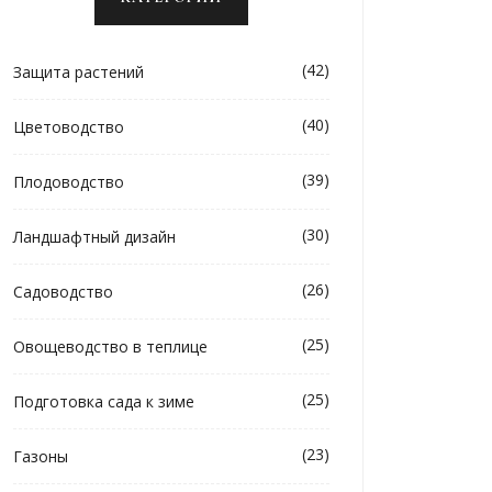
(42)
Защита растений
(40)
Цветоводство
(39)
Плодоводство
(30)
Ландшафтный дизайн
(26)
Садоводство
(25)
Овощеводство в теплице
(25)
Подготовка сада к зиме
(23)
Газоны