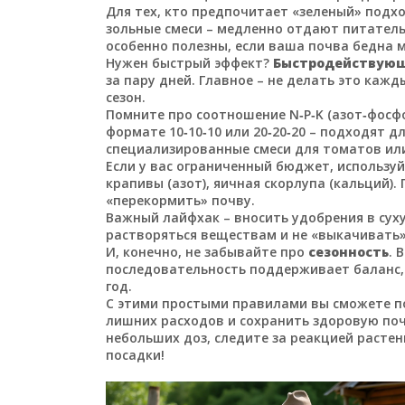
Для тех, кто предпочитает «зеленый» подх
зольные смеси – медленно отдают питател
особенно полезны, если ваша почва бедна 
Нужен быстрый эффект?
Быстродействующ
за пару дней. Главное – не делать это кажд
сезон.
Помните про соотношение N‑P‑K (азот‑фосф
формате 10‑10‑10 или 20‑20‑20 – подходят д
специализированные смеси для томатов или
Если у вас ограниченный бюджет, использу
крапивы (азот), яичная скорлупа (кальций)
«перекормить» почву.
Важный лайфхак – вносить удобрения в суху
растворяться веществам и не «выкачивать»
И, конечно, не забывайте про
сезонность
. 
последовательность поддерживает баланс,
год.
С этими простыми правилами вы сможете п
лишних расходов и сохранить здоровую поч
небольших доз, следите за реакцией растен
посадки!